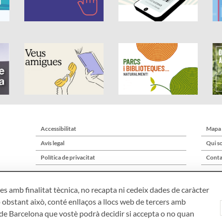
Accessibilitat
Mapa
Avís legal
Qui s
Política de privacitat
Conta
s amb finalitat tècnica, no recapta ni cedeix dades de caràcter
 obstant això, conté enllaços a llocs web de tercers amb
ó de Barcelona que vostè podrà decidir si accepta o no quan
Àrea de Cultura – Gerència de Serveis de Biblioteques. Zamora, 73. 08018 Bar