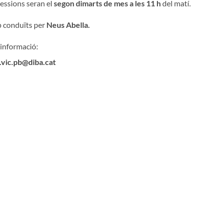
sessions seran el
segon dimarts de mes a les 11 h
del matí.
 conduïts per
Neus Abella.
informació:
.vic.pb@diba.cat