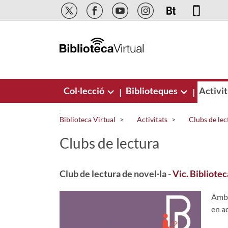
Salta al contingut principal
Col·lecció
Biblioteques
Activit
|
|
Biblioteca Virtual
Activitats
Clubs de lec
Clubs de lectura
Club de lectura de novel·la -
Vic. Bibliotec
Amb m
en aq