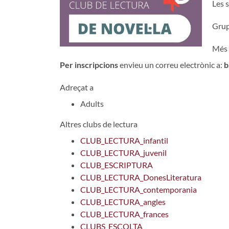
Les 
Grup
Més 
Per inscripcions
envieu un correu electrònic a:
b
Adreçat a
Adults
Altres clubs de lectura
CLUB_LECTURA_infantil
CLUB_LECTURA_juvenil
CLUB_ESCRIPTURA
CLUB_LECTURA_DonesLiteratura
CLUB_LECTURA_contemporania
CLUB_LECTURA_angles
CLUB_LECTURA_frances
CLUBS_ESCOLTA