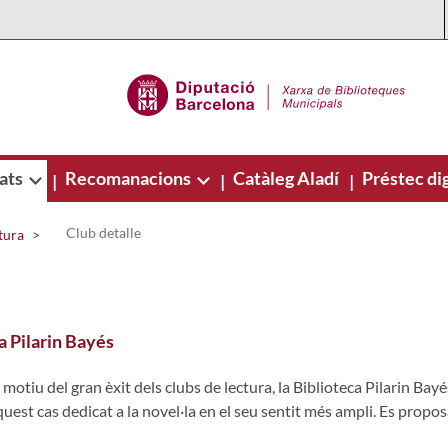
ats
Recomanacions
Catàleg Aladí
Préstec dig
|
|
|
Club detalle
tura
a Pilarin Bayés
otiu del gran èxit dels clubs de lectura, la Biblioteca Pilarin Bayés
uest cas dedicat a la novel·la en el seu sentit més ampli. Es propo