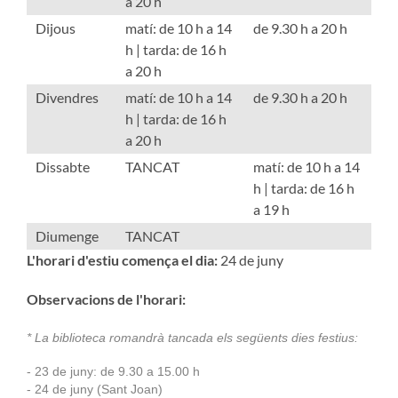
a 20 h
Dijous
matí: de 10 h a 14
de 9.30 h a 20 h
h | tarda: de 16 h
a 20 h
Divendres
matí: de 10 h a 14
de 9.30 h a 20 h
h | tarda: de 16 h
a 20 h
Dissabte
TANCAT
matí: de 10 h a 14
h | tarda: de 16 h
a 19 h
Diumenge
TANCAT
L'horari d'estiu comença el dia:
24 de juny
Observacions de l'horari:
* La biblioteca romandrà tancada els següents dies festius:
- 23 de juny
:
de 9.30 a 15.00 h
- 24 de juny (Sant Joan
)