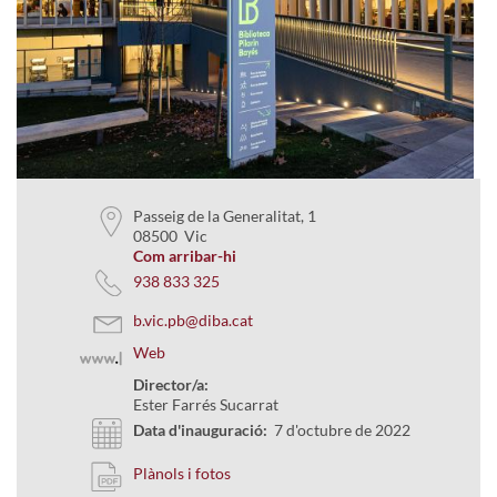
Passeig de la Generalitat, 1
08500 Vic
Com arribar-hi
938 833 325
b.vic.pb@diba.cat
Web
Director/a:
Ester Farrés Sucarrat
Data d'inauguració:
7 d'octubre de 2022
Plànols i fotos