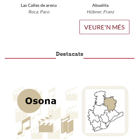
Las Calles de arena
Abuelita
ELE
Roca, Paco
Hübner, Franz
VEURE'N MÉS
Destacats