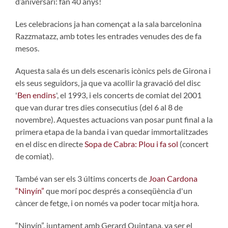
d’aniversari: fan 40 anys!
Les celebracions ja han començat a la sala barcelonina
Razzmatazz, amb totes les entrades venudes des de fa
mesos.
Aquesta sala és un dels escenaris icònics pels de Girona i
els seus seguidors, ja que va acollir la gravació del disc
'
Ben endins
', el 1993, i els concerts de comiat del 2001
que van durar tres dies consecutius (del 6 al 8 de
novembre). Aquestes actuacions van posar punt final a la
primera etapa de la banda i van quedar immortalitzades
en el disc en directe
Sopa de Cabra: Plou i fa sol
(concert
de comiat).
També van ser els 3 últims concerts de
Joan Cardona
“Ninyín”
que morí poc després a conseqüència d'un
càncer de fetge, i on només va poder tocar mitja hora.
“Ninyín”, juntament amb Gerard Quintana, va ser el