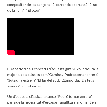
compositor de les cançons “El carrer dels torrats”, “El so
de la llum” i “El sexo”
El repertori dels concerts d’aquesta gira 2026 inclourà la
majoria dels clàssics com 'Camins', 'Podré tornar enrere',
'Sota una estrella', 'El far del sud', 'L’Empordà', 'Els teus
somnis' o 'Si et va bé'.
Un d’aquests clàssics, la cançó "Podré tornar enrere"
parla de la necessitat d'escapar i analitza el moment en