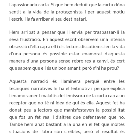
l'apassionada carta. Sí que hem deduït que la carta dóna
sentit a la vida de la protagonista i per aquest motiu
l'escriu i la fa arribar al seu destinatari.
Hem arribat a pensar que li envia per traspassar-li la
seva frustració. En aquest escrit observem una intensa
obsessió d'ella cap a ell i els lectors discutíem si en la vida
d'una persona és possible estar enamorat d'aquesta
manera d'una persona sense rebre res a canvi, és cert
que sabem que ell és un bon amant, però n'hi ha prou?
Aquesta narració és llaminera perquè entre les
tècniques narratives hi ha el leitmotiv i perquè explica
l'enamorament malaltís de l'emissora de la carta cap a un
receptor que no té ni idea de qui és ella. Aquest fet ha
donat peu a lectors que manisfestaven la possibilitat
que fos un fet real i d'altres que defensaven que no.
També hem anat bastant a la una en el fet que moltes
situacions de l'obra són creïbles, però el resultat és