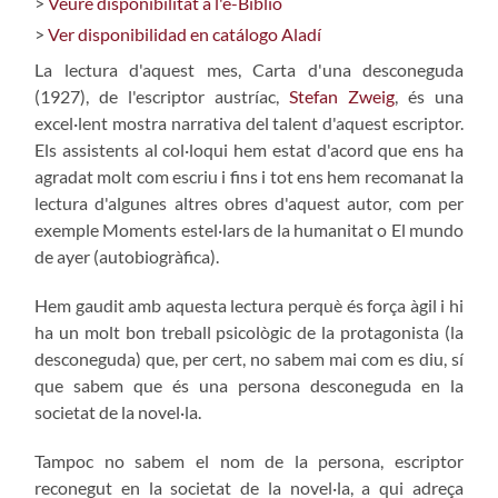
>
Veure disponibilitat a l'e-Biblio
>
Ver disponibilidad en catálogo Aladí
La lectura d'aquest mes, Carta d'una desconeguda
(1927), de l'escriptor austríac,
Stefan Zweig
, és una
excel·lent mostra narrativa del talent d'aquest escriptor.
Els assistents al col·loqui hem estat d'acord que ens ha
agradat molt com escriu i fins i tot ens hem recomanat la
lectura d'algunes altres obres d'aquest autor, com per
exemple Moments estel·lars de la humanitat o El mundo
de ayer (autobiogràfica).
Hem gaudit amb aquesta lectura perquè és força àgil i hi
ha un molt bon treball psicològic de la protagonista (la
desconeguda) que, per cert, no sabem mai com es diu, sí
que sabem que és una persona desconeguda en la
societat de la novel·la.
Tampoc no sabem el nom de la persona, escriptor
reconegut en la societat de la novel·la, a qui adreça