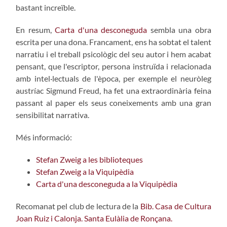
bastant increïble.
En resum,
Carta d'una desconeguda
sembla una obra
escrita per una dona. Francament, ens ha sobtat el talent
narratiu i el treball psicològic del seu autor i hem acabat
pensant, que l'escriptor, persona instruïda i relacionada
amb intel·lectuals de l'època, per exemple el neuròleg
austríac Sigmund Freud, ha fet una extraordinària feina
passant al paper els seus coneixements amb una gran
sensibilitat narrativa.
Més informació:
Stefan Zweig a les biblioteques
Stefan Zweig a la Viquipèdia
Carta d'una desconeguda a la Viquipèdia
Recomanat pel club de lectura de la
Bib. Casa de Cultura
Joan Ruiz i Calonja. Santa Eulàlia de Ronçana.