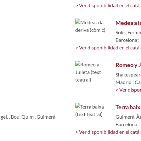
> Ver disponibilidad en el catá
Medea a la
Solís, Fermí
Barcelona :
> Ver disponibilidad en el catá
Romeo y Ju
Shakespeare
Madrid : Cá
> Ver dispon
Terra baixa
gel,
,
Bou, Quim
,
Guimerà,
Guimerà, Àn
Barcelona :
> Ver disponibilidad en el catá