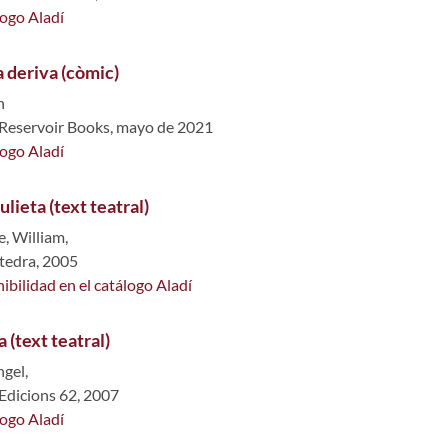
logo Aladí
 deriva (còmic)
n
 Reservoir Books, mayo de 2021
logo Aladí
lieta (text teatral)
, William,
tedra, 2005
ibilidad en el catálogo Aladí
 (text teatral)
gel,
 Edicions 62, 2007
logo Aladí