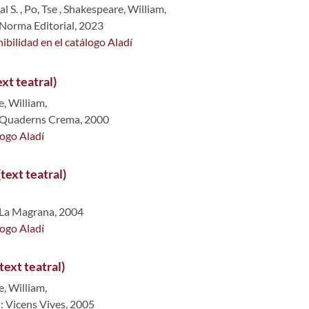
l S.
,
Po, Tse
,
Shakespeare, William,
 Norma Editorial, 2023
ibilidad en el catálogo Aladí
xt teatral)
, William,
: Quaderns Crema, 2000
logo Aladí
(text teatral)
 La Magrana, 2004
logo Aladí
ext teatral)
, William,
 : Vicens Vives, 2005