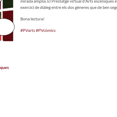
mirada àmplia. El Prestatge virtual d'Arts escèniques et
exercici de diàleg entre els dos gèneres que de ben seg
Bona lectura!
#PVarts
#PVcòmics
iques
edia es de 0 estrellas de 5.