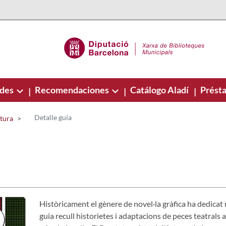
ades
Recomendaciones
Catálogo Aladí
Présta
|
|
|
Detalle guía
ctura
Històricament el gènere de novel·la gràfica ha dedicat 
guia recull historietes i adaptacions de peces teatrals a