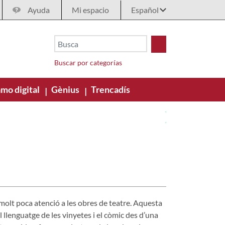
Ayuda
Mi espacio
Buscar por categorías
mo digital
Gènius
Trencadís
|
|
molt poca atenció a les obres de teatre. Aquesta
l llenguatge de les vinyetes i el còmic des d’una