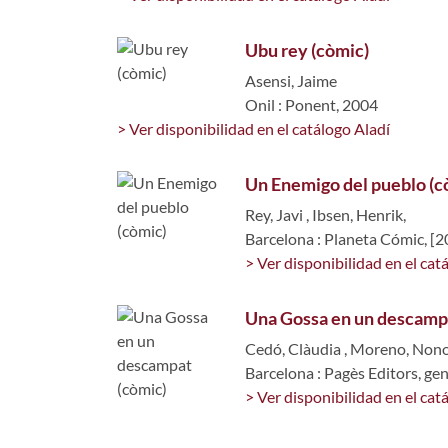
Ubu rey (còmic)
Asensi, Jaime
Onil : Ponent, 2004
> Ver disponibilidad en el catálogo Aladí
Un Enemigo del pueblo (c
Rey, Javi
,
Ibsen, Henrik,
Barcelona : Planeta Cómic, [2
> Ver disponibilidad en el cat
Una Gossa en un descamp
Cedó, Clàudia
,
Moreno, Non
Barcelona : Pagès Editors, ge
> Ver disponibilidad en el cat