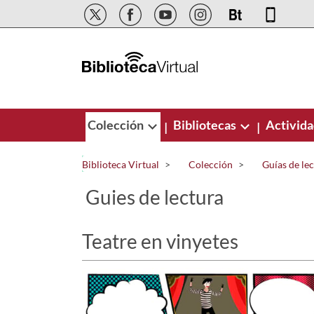
Saltar al contenido principal
Colección
Bibliotecas
Activid
|
|
Biblioteca Virtual
Colección
Guías de le
Guies de lectura
Teatre en vinyetes