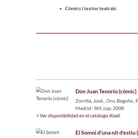
Còmics i textos teatrals
Don Juan Tenorio (còmic)
Zorrilla, José,
,
Oro, Begoña
,
P
Madrid : SM, cop. 2008
> Ver disponibilidad en el catálogo Aladí
El Somni d'una nit d'estiu 