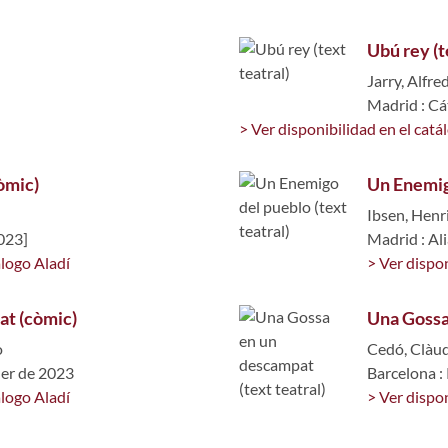
Ubú rey (t
Jarry, Alfred
Madrid : Cá
> Ver disponibilidad en el catá
òmic)
Un Enemigo
Ibsen, Henri
023]
Madrid : Al
álogo Aladí
> Ver dispon
at (còmic)
Una Gossa 
o
Cedó, Clàu
ner de 2023
Barcelona 
álogo Aladí
> Ver dispon