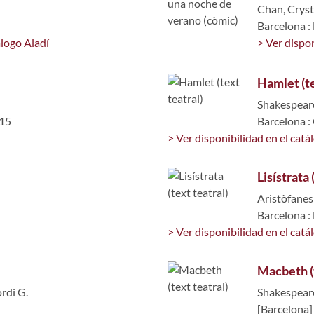
Chan, Crysta
Barcelona :
álogo Aladí
> Ver dispon
Hamlet (te
Shakespeare
015
Barcelona 
> Ver disponibilidad en el catá
Lisístrata 
Aristòfanes
Barcelona :
> Ver disponibilidad en el catá
Macbeth (t
rdi G.
Shakespeare
[Barcelona]