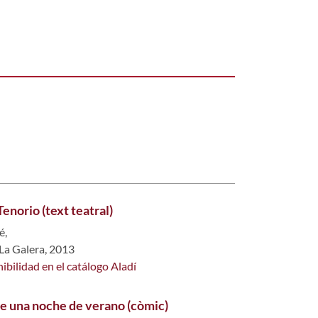
enorio (text teatral)
é,
 La Galera, 2013
ibilidad en el catálogo Aladí
de una noche de verano (còmic)