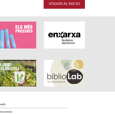
VOLVER AL INICIO
 web
es somos