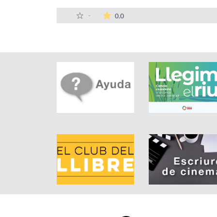
La valoración media es de 0 e
-
0.0