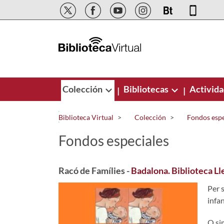
Saltar al contenido principal
Colección
Bibliotecas
Activid
|
|
Biblioteca Virtual
Colección
Fondos espe
Fondos especiales
Racó de Famílies -
Badalona. Biblioteca Lle
Per s
infan
O sim