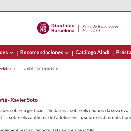
ades
Recomendaciones
Catálogo Aladí
Présta
|
|
|
Detall fons especial
ciales
fià - Xavier Soto
aber sobre la gestació i l'embaràs ... sobre els nadons i la seva ev
til ... sobre els conflictes de l'adolescència; sobre els diferents tipus 
plement viatjar i fer activitats amb els teus fills ...