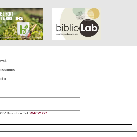
 web
es somos
cto
8036 Barcelona. Tel:
934 022 222