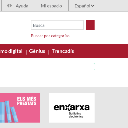
Ayuda
Mi espacio
Buscar por categorías
mo digital
Gènius
Trencadís
|
|