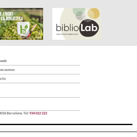
 web
es somos
cto
8036 Barcelona. Tel:
934 022 222