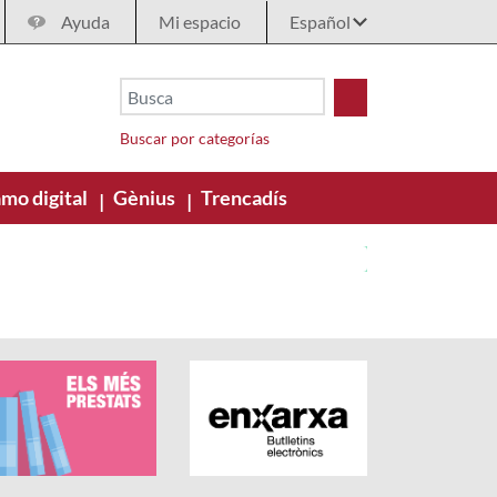
Ayuda
Mi espacio
Buscar por categorías
mo digital
Gènius
Trencadís
|
|