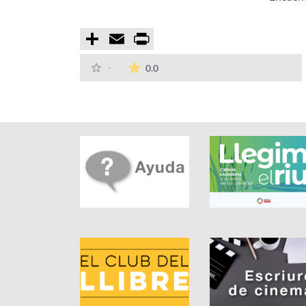
Compartir
Email
Print
La valoración media es de 0 estre
-
0.0