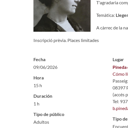
T'agradaria comp
Temàtica:
Llege
A càrrec de la n
Inscripció prèvia. Places limitades
Fecha
Lugar
09/06/2026
Pineda 
Cómo ll
Hora
Passeig
15 h
08397 
(accés p
Duración
Tel: 93
1 h
b.pined
Tipo de público
Tipo de
Adultos
Encuen