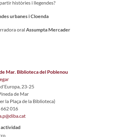
artir històries i llegendes?
ndes urbanes i Cloenda
arradora oral
Assumpta Mercader
de Mar. Biblioteca del Poblenou
egar
 d'Europa, 23-25
Pineda de Mar
er la Plaça de la Biblioteca)
7 662 016
a.p@diba.cat
 actividad
tro