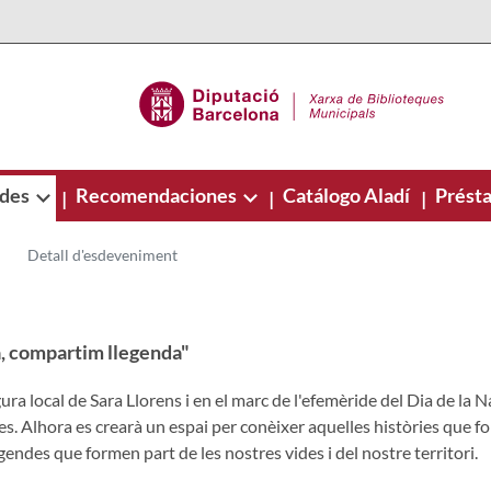
ades
Recomendaciones
Catálogo Aladí
Présta
|
|
|
Detall d'esdeveniment
, compartim llegenda"
igura local de Sara Llorens i en el marc de l'efemèride del Dia de la
ries. Alhora es crearà un espai per conèixer aquelles històries que 
endes que formen part de les nostres vides i del nostre territori.