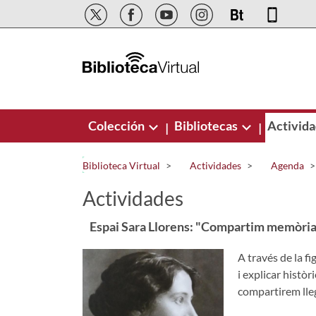
Saltar al contenido principal
Colección
Bibliotecas
Activid
|
|
Biblioteca Virtual
Actividades
Agenda
Actividades
Espai Sara Llorens: "Compartim memòria
A través de la f
i explicar histò
compartirem lleg