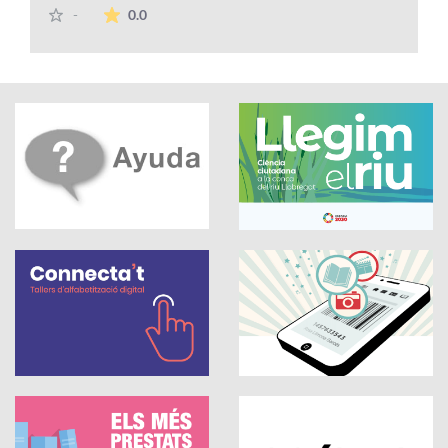
La valoración media es de 0 estrellas de 5.
-
0.0