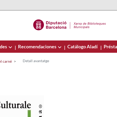
ades
Recomendaciones
Catálogo Aladí
Présta
|
|
|
Detall avantatge
el carné