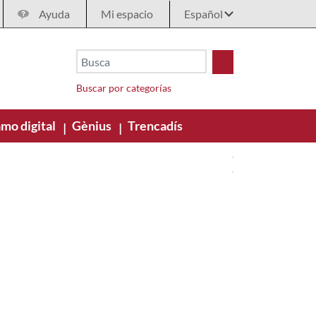
Ayuda
Mi espacio
Buscar por categorías
mo digital
Gènius
Trencadís
|
|