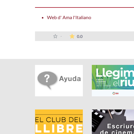
Web d' Ama l'Italiano
La valoración media es de 
-
0.0