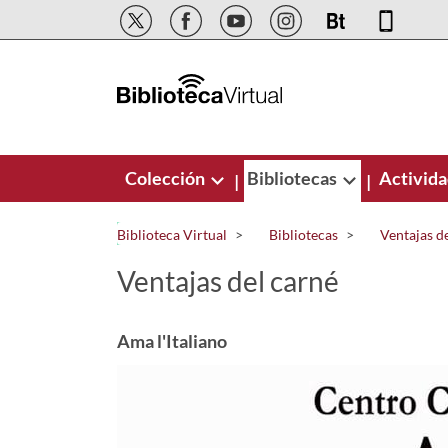
Saltar al contenido principal
Colección
Bibliotecas
Activid
|
|
Biblioteca Virtual
Bibliotecas
Ventajas d
Ventajas del carné
Ama l'Italiano