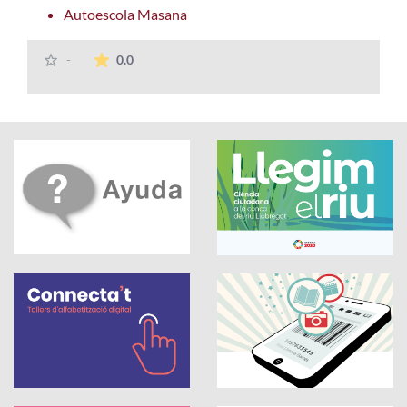
Autoescola Masana
La valoración media es de 0 estrellas de 5.
-
0.0