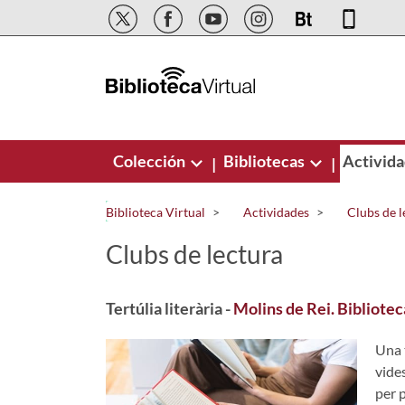
Saltar al contenido principal
Colección
Bibliotecas
Activid
|
|
Biblioteca Virtual
Actividades
Clubs de l
Clubs de lectura
Tertúlia literària -
Molins de Rei. Bibliotec
Una 
vides
per p