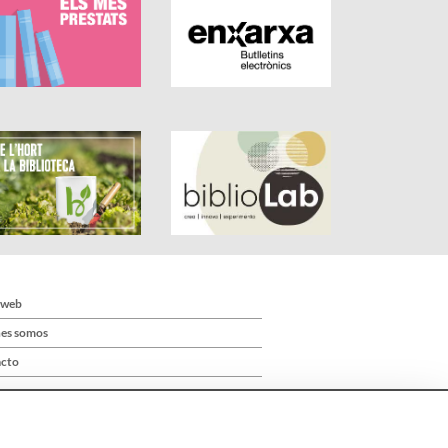
 web
es somos
cto