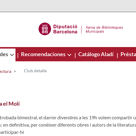
ades
Recomendaciones
Catálogo Aladí
Présta
|
|
|
Club detalle
ectura
a el Molí
trobada bimestral, el darrer divendres a les 19h volem compartir un
; en definitiva, per conèixer diferents obres i autors de la literatur
articipar-hi