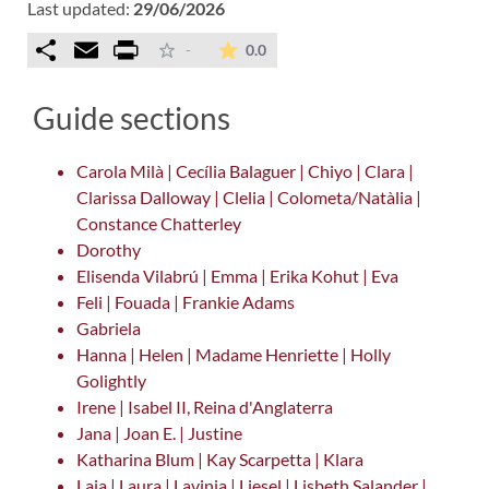
Last updated:
29/06/2026
Comparteix
Email
Print
The average rating is 0 stars ou
-
0.0
Guide sections
Carola Milà | Cecília Balaguer | Chiyo | Clara |
Clarissa Dalloway | Clelia | Colometa/Natàlia |
Constance Chatterley
Dorothy
Elisenda Vilabrú | Emma | Erika Kohut | Eva
Feli | Fouada | Frankie Adams
Gabriela
Hanna | Helen | Madame Henriette | Holly
Golightly
Irene | Isabel II, Reina d'Anglaterra
Jana | Joan E. | Justine
Katharina Blum | Kay Scarpetta | Klara
Laia | Laura | Lavinia | Liesel | Lisbeth Salander |