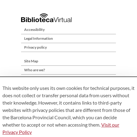
Accessibility
Legal Information
Privacy policy
Site Map
Who are we?
Contact
This website only uses its own cookies for technical purposes, it
does not collect or transfer personal data from users without
their knowledge. However, it contains links to third-party
websites with privacy policies that are different from those of
the Barcelona Provincial Council, which you can decide
whether to accept or not when accessing them.
Visit our
Privacy Policy
Àrea de Cultura – Gerència de Serveis de Biblioteques. Comte