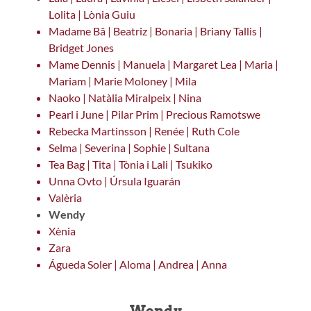
Lolita | Lònia Guiu
Madame Bâ | Beatriz | Bonaria | Briany Tallis |
Bridget Jones
Mame Dennis | Manuela | Margaret Lea | Maria |
Mariam | Marie Moloney | Mila
Naoko | Natàlia Miralpeix | Nina
Pearl i June | Pilar Prim | Precious Ramotswe
Rebecka Martinsson | Renée | Ruth Cole
Selma | Severina | Sophie | Sultana
Tea Bag | Tita | Tònia i Lali | Tsukiko
Unna Ovto | Úrsula Iguarán
Valèria
Wendy
Xènia
Zara
Águeda Soler | Aloma | Andrea | Anna
Wendy