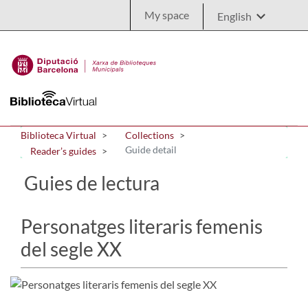
Skip to Main Content
My space
Biblioteca Virtual
Collections
Guide detail
Reader’s guides
Guies de lectura
Personatges literaris femenis
del segle XX