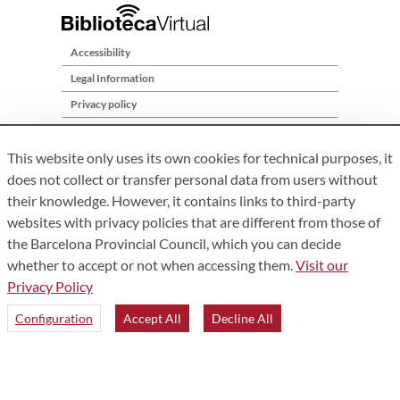
Accessibility
Legal Information
Privacy policy
Site Map
This website only uses its own cookies for technical purposes, it
Who are we?
does not collect or transfer personal data from users without
Contact
their knowledge. However, it contains links to third-party
websites with privacy policies that are different from those of
the Barcelona Provincial Council, which you can decide
whether to accept or not when accessing them.
Visit our
Privacy Policy
Configuration
Accept All
Decline All
Àrea de Cultura – Gerència de Serveis de Biblioteques. Comte
d’Urgell, 187. 08036 Barcelona. Tel:
934 022 222