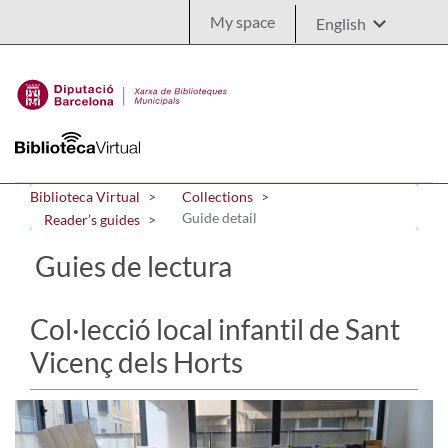
Skip to Main Content
My space
Biblioteca Virtual
Collections
Guide detail
Reader’s guides
Guies de lectura
Col·lecció local infantil de Sant
Vicenç dels Horts