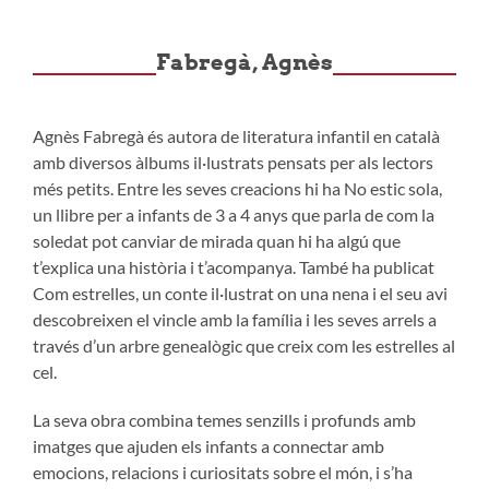
Fabregà, Agnès
Agnès Fabregà és autora de literatura infantil en català
amb diversos àlbums il·lustrats pensats per als lectors
més petits. Entre les seves creacions hi ha No estic sola,
un llibre per a infants de 3 a 4 anys que parla de com la
soledat pot canviar de mirada quan hi ha algú que
t’explica una història i t’acompanya. També ha publicat
Com estrelles, un conte il·lustrat on una nena i el seu avi
descobreixen el vincle amb la família i les seves arrels a
través d’un arbre genealògic que creix com les estrelles al
cel.
La seva obra combina temes senzills i profunds amb
imatges que ajuden els infants a connectar amb
emocions, relacions i curiositats sobre el món, i s’ha