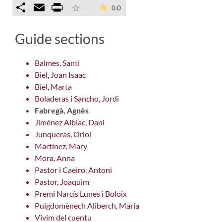
Comparteix
Email
Print
The average rating is 0 stars ou
-
0.0
Guide sections
Balmes, Santi
Biel, Joan Isaac
Biel, Marta
Boladeras i Sancho, Jordi
Fabregà, Agnès
Jiménez Albiac, Dani
Junqueras, Oriol
Martínez, Mary
Mora, Anna
Pastor i Caeiro, Antoni
Pastor, Joaquim
Premi Narcís Lunes i Boloix
Puigdomènech Aliberch, Maria
Vivim del cuentu