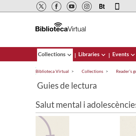
Skip to Main Content
Collections
Libraries
Events
|
|
Biblioteca Virtual
Collections
Reader’s g
Guies de lectura
Salut mental i adolescèncie