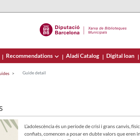
Recommendations
Aladí Catalog
Digital loan
|
|
|
|
Guide detail
uides
s
L’adolescència és un període de crisi i grans canvis, físic
confiats, comencen a posar en dubte valors que eren in