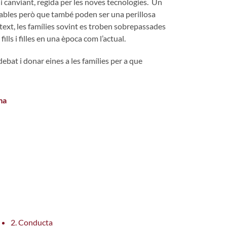
i canviant, regida per les noves tecnologies. Un
sables però que també poden ser una perillosa
text, les famílies sovint es troben sobrepassades
lls i filles en una època com l’actual.
bat i donar eines a les famílies per a que
ma
0 stars out of 5.
2. Conducta