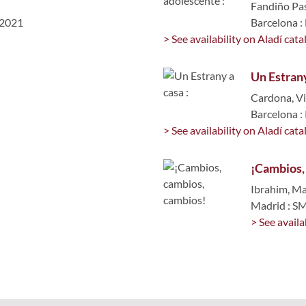
Fandiño Pas
 2021
Barcelona :
> See availability on Aladí cata
Un Estrany
Cardona, Vi
Barcelona :
> See availability on Aladí cata
:
¡Cambios,
Ibrahim, M
Madrid : S
> See availa