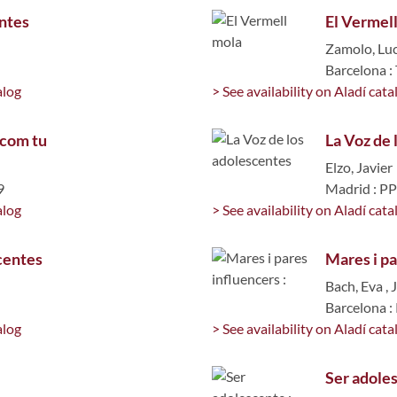
entes
El Vermel
Zamolo, Luc
Barcelona :
alog
> See availability on Aladí cata
 com tu
La Voz de 
Elzo, Javier
9
Madrid : P
alog
> See availability on Aladí cata
centes
Mares i pa
Bach, Eva
,
Barcelona :
alog
> See availability on Aladí cata
Ser adoles