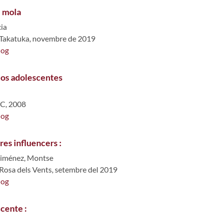
l mola
ia
 Takatuka, novembre de 2019
log
los adolescentes
PC, 2008
log
res influencers :
Jiménez, Montse
 Rosa dels Vents, setembre del 2019
log
cente :