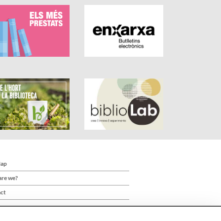
Map
re we?
ct