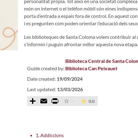
personalitat pròpia. Tot això en una societat complexa 
món on internet o el telèfon mòbil són eines indispen
porta d’entrada a espais fora de control. En aquest con
i es pregunten com poden orientar l’educació dels seus fi
Les biblioteques de Santa Coloma volem contribuir al de
s’informin i puguin afrontar millor aquesta nova etapa.
Biblioteca Central de Santa Colo
Guide created by:
Biblioteca Can Peixauet
Date created:
19/09/2024
Last updated:
13/03/2026
Comparteix
Email
Print
The average rating is 
-
0.0
1. Addiccions