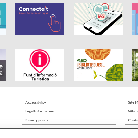
Accessibility
Site 
Legal Information
Who a
Privacy policy
Conta