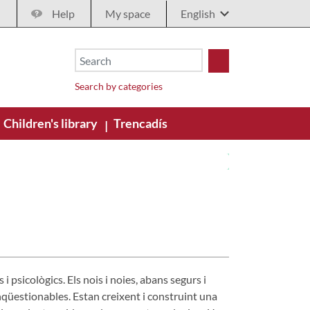
Help
My space
Search by categories
Children's library
Trencadís
|
s i psicològics. Els nois i noies, abans segurs i
qüestionables. Estan creixent i construint una