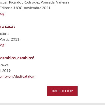
cual, Ricardo
,
Rodríguez Pousada, Vanessa
 Editorial UOC, noviembre 2021
log
 a casa :
ctòria
 Pòrtic, 2011
log
 cambios, cambios!
arawa
M, 2019
bility on Aladí catalog
BACK TO TOP