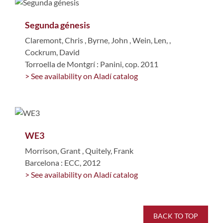
Segunda génesis
Claremont, Chris
,
Byrne, John
,
Wein, Len,
,
Cockrum, David
Torroella de Montgrí : Panini, cop. 2011
> See availability on Aladí catalog
WE3
Morrison, Grant
,
Quitely, Frank
Barcelona : ECC, 2012
> See availability on Aladí catalog
BACK TO TOP