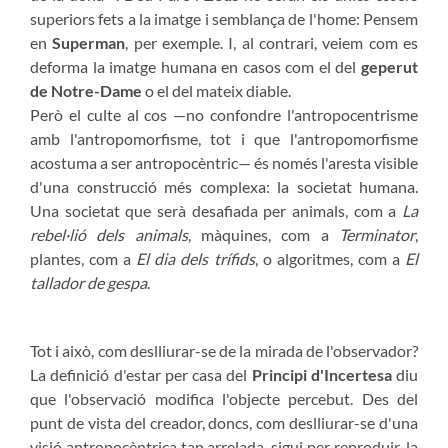
superiors fets a la imatge i semblança de l'home: Pensem
en
Superman
, per exemple. I, al contrari, veiem com es
deforma la imatge humana en casos com el del
geperut
de Notre-Dame
o el del mateix diable.
Però el culte al cos —no confondre l'antropocentrisme
amb l'antropomorfisme, tot i que l'antropomorfisme
acostuma a ser antropocèntric— és només l'aresta visible
d'una construcció més complexa: la societat humana.
Una societat que serà desafiada per animals, com a
La
rebel·lió dels animals
, màquines, com a
Terminator
,
plantes, com a
El dia dels trífids
, o algoritmes, com a
El
tallador de gespa
.
Tot i això, com deslliurar-se de la mirada de l'observador?
La definició d'estar per casa del
Principi d'Incertesa
diu
que l'observació modifica l'objecte percebut. Des del
punt de vista del creador, doncs, com deslliurar-se d'una
visió antropocèntrica tan arrelada, sigui per reproduir-la