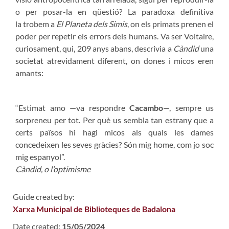
o per posar-la en qüestió? La paradoxa definitiva
la trobem a
El Planeta dels Simis
, on els primats prenen el
poder per repetir els errors dels humans. Va ser Voltaire,
curiosament, qui, 209 anys abans, descrivia a
Càndid
una
societat atrevidament diferent, on dones i micos eren
amants:
“Estimat amo —va respondre
Cacambo
—, sempre us
sorpreneu per tot. Per què us sembla tan estrany que a
certs països hi hagi micos als quals les dames
concedeixen les seves gràcies? Són mig home, com jo soc
mig espanyol”.
Càndid, o l’optimisme
Guide created by:
Xarxa Municipal de Biblioteques de Badalona
Date created:
15/05/2024