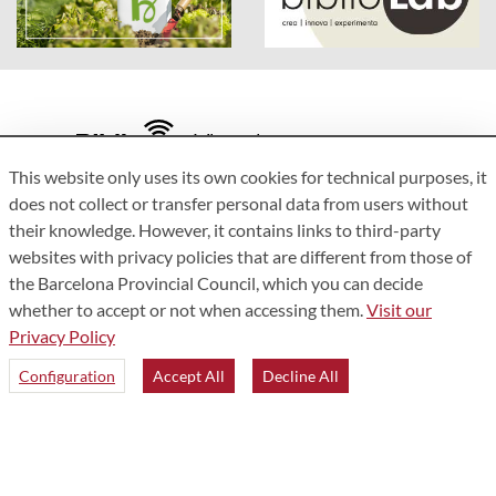
This website only uses its own cookies for technical purposes, it
Accessibility
does not collect or transfer personal data from users without
Legal Information
their knowledge. However, it contains links to third-party
Privacy policy
websites with privacy policies that are different from those of
the Barcelona Provincial Council, which you can decide
Site Map
whether to accept or not when accessing them.
Visit our
Who are we?
Privacy Policy
Contact
Configuration
Accept All
Decline All