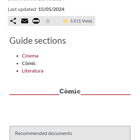
Last updated:
15/05/2024
Comparteix
Email
Print
The average rating is 5 
-
5.0
(1 Vote)
Guide sections
Cinema
Còmic
Literatura
Còmic
Recommended documents