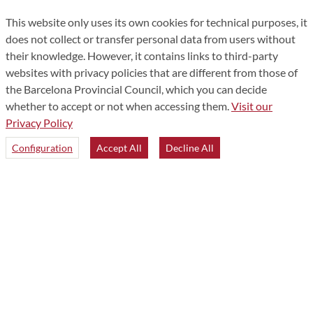
This website only uses its own cookies for technical purposes, it
does not collect or transfer personal data from users without
their knowledge. However, it contains links to third-party
websites with privacy policies that are different from those of
the Barcelona Provincial Council, which you can decide
whether to accept or not when accessing them.
Visit our
Privacy Policy
Configuration
Accept All
Decline All
Accessibility
Legal Information
Privacy policy
Site Map
Who are we?