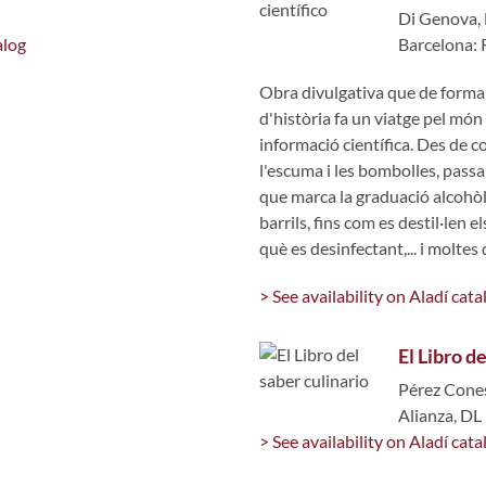
Di Genova,
alog
Barcelona:
Obra divulgativa que de forma
d'història fa un viatge pel món 
informació científica. Des de 
l'escuma i les bombolles, passa
que marca la graduació alcohòli
barrils, fins com es destil·len e
què es desinfectant,... i molte
> See availability on Aladí cata
El Libro d
Pérez Cone
Alianza, DL
> See availability on Aladí cata