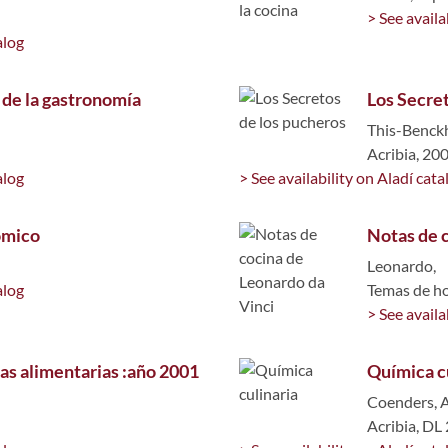
> See availa
alog
 de la gastronomía
Los Secre
This-Benck
Acribia, 20
alog
> See availability on Aladí cata
ómico
Notas de 
Leonardo,
alog
Temas de h
> See availa
as alimentarias :año 2001
Química c
Coenders, A
Acribia, DL