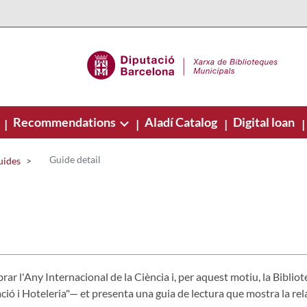
Recommendations
Aladí Catalog
Digital loan
|
|
|
|
Guide detail
uides
brar l'Any Internacional de la Ciència i, per aquest motiu, la Bibl
ció i Hoteleria"— et presenta una guia de lectura que mostra la relac