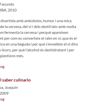
 Facundo
 RBA, 2010
 divertida amb anècdotes, humor i una mica
de la cervesa, del vi i dels destil·lats amb molta
com fermenta la cervesa i perquè apareixen
nt per com es converteix el raïm en vi, que és el
ca en una beguda i per què s'envelleix el vi dins
ls licors, per què l'alcohol és deshidratant i per
s qüestions més.
log
el saber culinario
sa, Joaquín
 2009
log