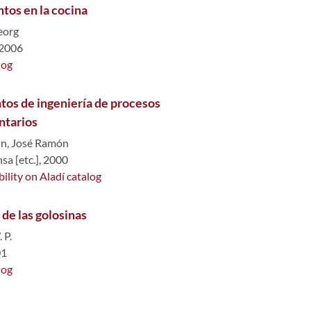
tos en la cocina
eorg
 2006
log
os de ingeniería de procesos
ntarios
n, José Ramón
a [etc.], 2000
bility on Aladí catalog
 de las golosinas
 P.
01
log