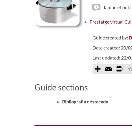
També et pot i
Prestatge virtual Cui
Guide created by:
B
Date created:
20/0
Last updated:
22/0
Comparteix
Email
Prin
Guide sections
Bibliografia destacada