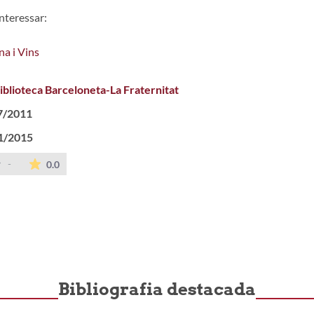
nteressar:
na i Vins
iblioteca Barceloneta-La Fraternitat
7/2011
1/2015
t
The average rating is 0 stars out of 5.
-
0.0
Bibliografia destacada