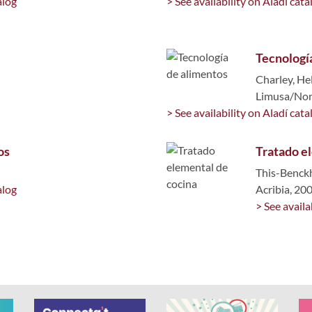
alog
> See availability on Aladí cata
Tecnologí
Charley, He
Limusa/Nori
> See availability on Aladí cata
os
Tratado e
This-Benck
alog
Acribia, 20
> See availa