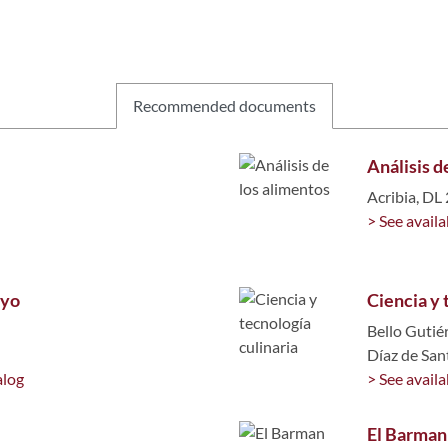
Recommended documents
Análisis d
Acribia, DL
> See availa
ayo
Ciencia y 
Bello Gutiér
Díaz de San
alog
> See availa
El Barman 