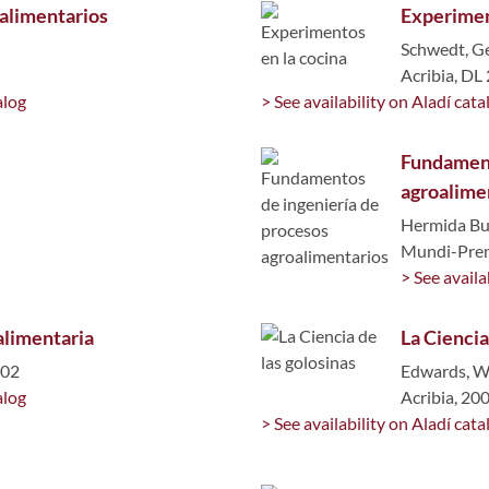
 alimentarios
Experimen
Schwedt, G
Acribia, DL
alog
> See availability on Aladí cata
Fundament
agroalime
Hermida Bu
Mundi-Prens
> See availa
 alimentaria
La Ciencia
002
Edwards, W.
alog
Acribia, 20
> See availability on Aladí cata