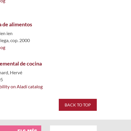
log
a de alimentos
len ien
ega, cop. 2000
log
lemental de cocina
hard, Hervé
05
bility on Aladí catalog
BACK TO TOP