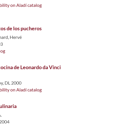
bility on Aladí catalog
tos de los pucheros
hard, Hervé
03
log
cocina de Leonardo da Vinci
oy, DL 2000
bility on Aladí catalog
ulinaria
.
 2004