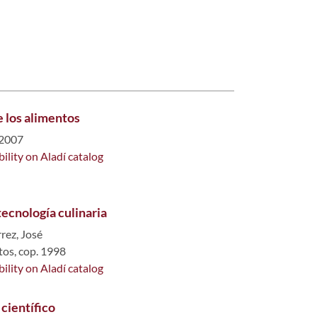
e los alimentos
 2007
bility on Aladí catalog
tecnología culinaria
rez, José
tos, cop. 1998
bility on Aladí catalog
científico