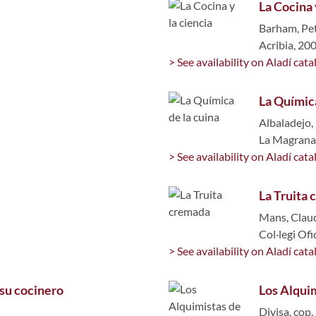
La Cocina 
Barham, Pe
Acribia, 20
> See availability on Aladí cata
La Química
Albaladejo, 
La Magrana
> See availability on Aladí cata
La Truita
Mans, Clau
Col·legi Of
> See availability on Aladí cata
 su cocinero
Los Alquim
Divisa, cop