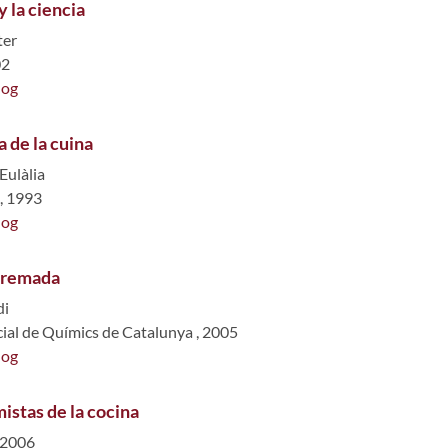
y la ciencia
ter
02
log
 de la cuina
Eulàlia
, 1993
log
 cremada
di
icial de Químics de Catalunya , 2005
log
istas de la cocina
. 2006