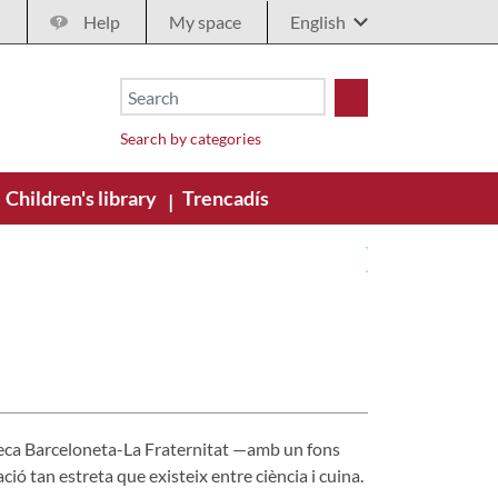
Help
My space
Search by categories
Children's library
Trencadís
|
ioteca Barceloneta-La Fraternitat —amb un fons
ió tan estreta que existeix entre ciència i cuina.