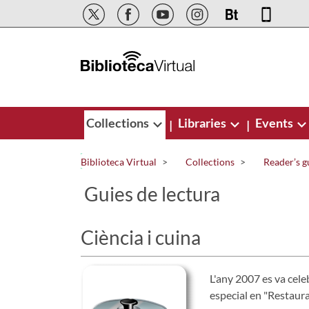
Skip to Main Content
Collections
Libraries
Events
|
|
Biblioteca Virtual
Collections
Reader’s g
Guies de lectura
Ciència i cuina
L'any 2007 es va cele
especial en "Restaura