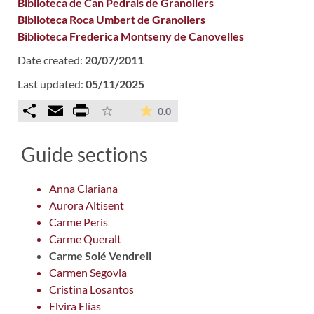
Biblioteca de Can Pedrals de Granollers
Biblioteca Roca Umbert de Granollers
Biblioteca Frederica Montseny de Canovelles
Date created:
20/07/2011
Last updated:
05/11/2025
Comparteix
Email
Print
The average rating is 0 stars ou
-
0.0
Guide sections
Anna Clariana
Aurora Altisent
Carme Peris
Carme Queralt
Carme Solé Vendrell
Carmen Segovia
Cristina Losantos
Elvira Elías