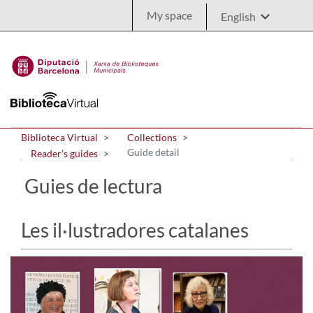
Skip to Main Content
My space
Biblioteca Virtual
Collections
Guide detail
Reader’s guides
Guies de lectura
Les il·lustradores catalanes