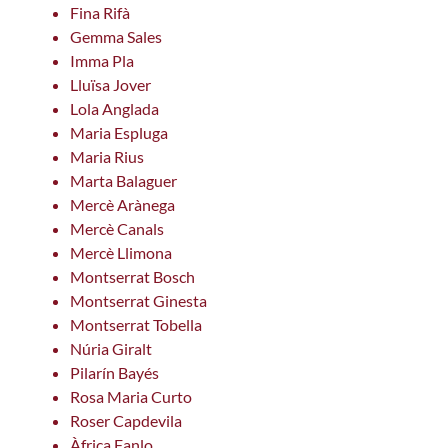
Fina Rifà
Gemma Sales
Imma Pla
Lluïsa Jover
Lola Anglada
Maria Espluga
Maria Rius
Marta Balaguer
Mercè Arànega
Mercè Canals
Mercè Llimona
Montserrat Bosch
Montserrat Ginesta
Montserrat Tobella
Núria Giralt
Pilarín Bayés
Rosa Maria Curto
Roser Capdevila
Àfrica Fanlo