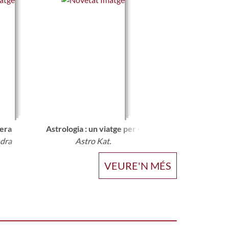
lera
Astrologia : un viatge per descobrir-te a través del
ndra
Astro Kat.
VEURE'N MÉS