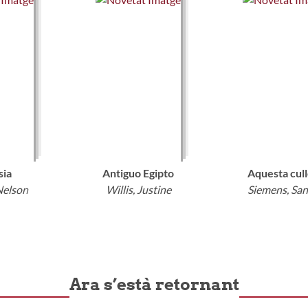
olucionari que canviarà els teus hàbits
ia
Antiguo Egipto
Aquesta cul
Nelson
Willis, Justine
Siemens, Sa
Ara s’està retornant