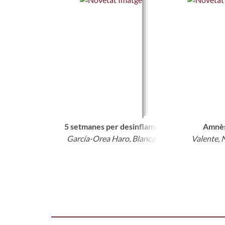
5 setmanes per desinflamar-te : el mètode rev
Amnès
García-Orea Haro, Blanca
Valente, 