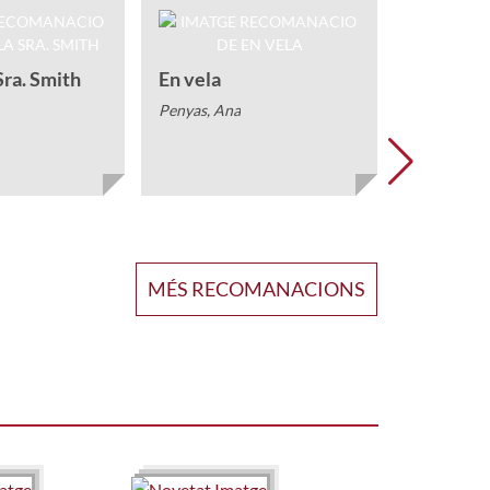
Atlas de 
Schalansky,
 Sra. Smith
En vela
Penyas, Ana
MÉS RECOMANACIONS