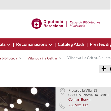
ats
Recomanacions
Catàleg Aladí
Préstec dig
|
|
|
 biblioteca
Vilanova i la Geltrú
C
o
m
p
a
r
t
Plaça de la Vila, 13
i
08800 Vilanova i la Geltrú
r
Com arribar-hi
938 932 039