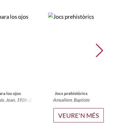
ra los ojos
Jocs prehistòrics
Pietr
és, Joan, 1926-2022
Amsallem, Baptiste
Simenon, Geo
VEURE'N MÉS