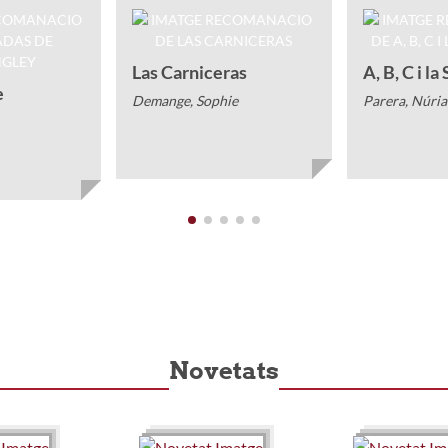
Las Carniceras
A, B, C i la
e
Demange, Sophie
Parera, Núria
Novetats