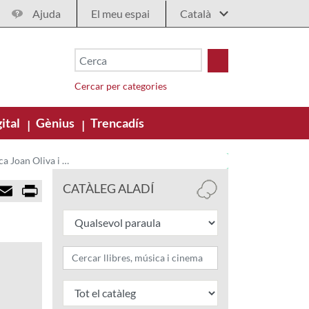
Ajuda
El meu espai
Cercar per categories
ital
Gènius
Trencadís
|
|
Vilanova i la Geltrú. Biblioteca Joan Oliva i Milà
E
P
CATÀLEG ALADÍ
m
r
a
i
i
n
l
t