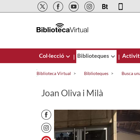
Salta al contingut principal
Col·lecció
Biblioteques
Activit
|
|
Biblioteca Virtual
Biblioteques
Busca una
Joan Oliva i Milà