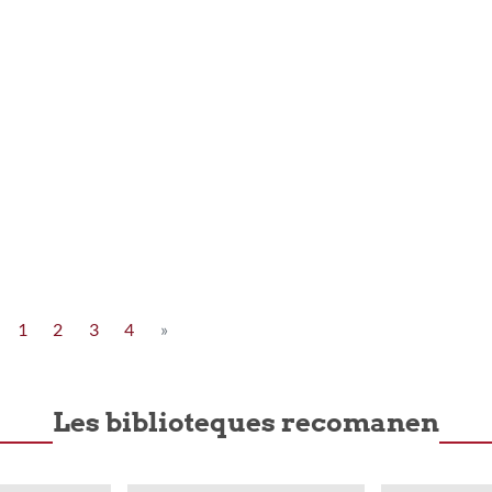
1
2
3
4
»
Les biblioteques recomanen