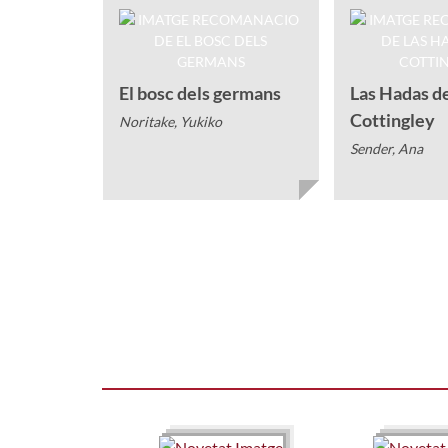
El bosc dels germans
Las Hadas d
Cottingley
Noritake, Yukiko
Sender, Ana