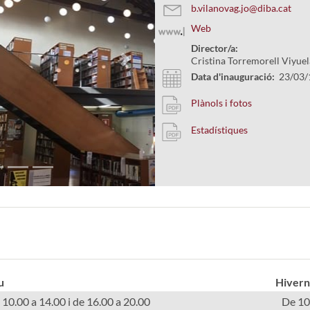
b.vilanovag.jo@diba.cat
Web
Director/a:
Cristina Torremorell Viyuel
Next
Data d'inauguració:
23/03/
Plànols i fotos
Estadístiques
u
Hivern
 10.00 a 14.00 i de 16.00 a 20.00
De 10.