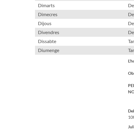
Dimarts
De
Dimecres
De
Dijous
De
Divendres
De
Dissabte
Ta
Diumenge
Ta
L'h
Obs
PE
NO
Del
10h
Jul