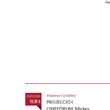
Ago
De
Di
Vilanova i la Geltrú
26/05/2026
19.30 h
PROJECCIÓ I
CINEFÒRUM: Mickey