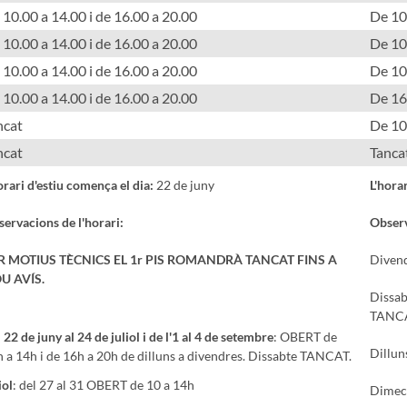
 10.00 a 14.00 i de 16.00 a 20.00
De 10.
 10.00 a 14.00 i de 16.00 a 20.00
De 10.
 10.00 a 14.00 i de 16.00 a 20.00
De 10.
 10.00 a 14.00 i de 16.00 a 20.00
De 16
ncat
De 10.
ncat
Tanca
orari d'estiu comença el dia:
22 de juny
L'hora
ervacions de l'horari:
Observ
R MOTIUS TÈCNICS EL 1r PIS ROMANDRÀ TANCAT FINS A
Divend
U AVÍS.
Dissab
TANC
 22 de juny al 24 de juliol i de l'1 al 4 de setembre
: OBERT de
Dillun
 a 14h i de 16h a 20h de dilluns a divendres. Dissabte TANCAT.
iol
: del 27 al 31 OBERT de 10 a 14h
Dimecr