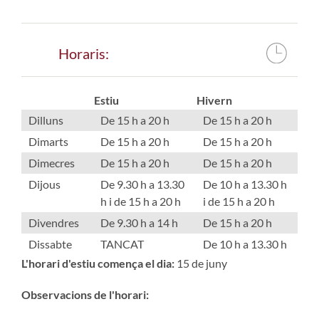
Horaris:
Estiu
Hivern
Dilluns
De 15 h a 20 h
De 15 h a 20 h
Dimarts
De 15 h a 20 h
De 15 h a 20 h
Dimecres
De 15 h a 20 h
De 15 h a 20 h
Dijous
De 9.30 h a 13.30
De 10 h a 13.30 h
h i de 15 h a 20 h
i de 15 h a 20 h
Divendres
De 9.30 h a 14 h
De 15 h a 20 h
Dissabte
TANCAT
De 10 h a 13.30 h
L'horari d'estiu comença el dia:
15 de juny
Observacions de l'horari: