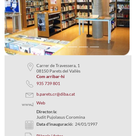
Previous
Next
Carrer de Travessera, 1
08150 Parets del Vallès
Com arribar-hi
935 739 801
b.parets.cr@diba.cat
Web
Director/a:
Judit Pujolasus Coromina
Data d'inauguració:
24/01/1997
Plànols i fotos