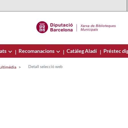
ats
Recomanacions
Catàleg Aladí
Préstec dig
|
|
|
Detall selecció web
ultimèdia