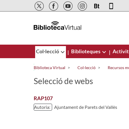
Salta al contingut principal
Col·lecció
Biblioteques
Activit
|
|
Biblioteca Virtual
Col·lecció
Recursos m
Selecció de webs
RAP107
Autoria:
Ajuntament de Parets del Vallès