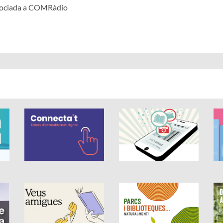
ssociada a COMRàdio
 és de 0 estrelles de 5.