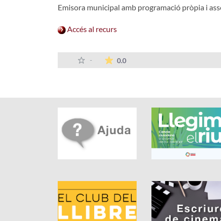
Emisora municipal amb programació pròpia i a
Accés al recurs
La mitjana de les valoracions
-
0.0