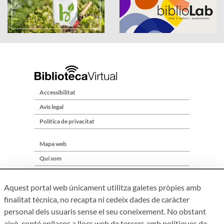
Accessibilitat
Avís legal
Política de privacitat
Mapa web
Qui som
Contacte
Aquest portal web únicament utilitza galetes pròpies amb
finalitat tècnica, no recapta ni cedeix dades de caràcter
personal dels usuaris sense el seu coneixement. No obstant
això, conté enllaços a llocs web de tercers amb polítiques de