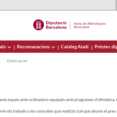
ats
Recomanacions
Catàleg Aladí
Préstec dig
|
|
|
Detall servei
baràs espais amb ordinadors equipats amb programes d'ofimàtica, tr
mir els treballs o les consultes que realitzis (cal que abonis el pre