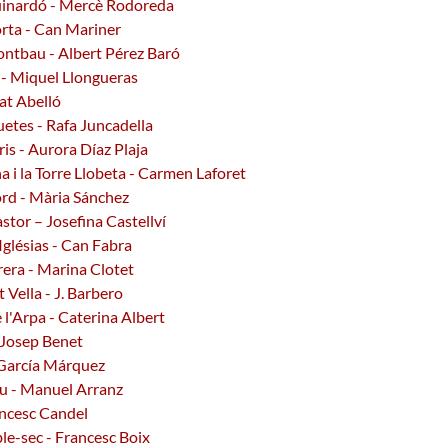
uinardó - Mercè Rodoreda
orta - Can Mariner
ontbau - Albert Pérez Baró
s - Miquel Llongueras
at Abelló
uetes - Rafa Juncadella
is - Aurora Díaz Plaja
na i la Torre Llobeta - Carmen Laforet
ord - Mària Sánchez
stor – Josefina Castellví
Iglésias - Can Fabra
rera - Marina Clotet
 Vella - J. Barbero
 l'Arpa - Caterina Albert
- Josep Benet
l García Márquez
ou - Manuel Arranz
ancesc Candel
le-sec - Francesc Boix