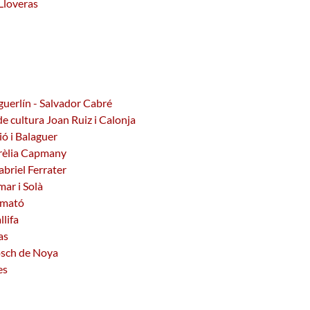
 Lloveras
uerlín - Salvador Cabré
e cultura Joan Ruiz i Calonja
ió i Balaguer
urèlia Capmany
abriel Ferrater
mar i Solà
Almató
llifa
as
osch de Noya
es