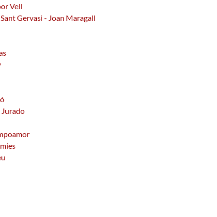
or Vell
a Sant Gervasi - Joan Maragall
as
y
ró
z Jurado
Campoamor
àmies
eu