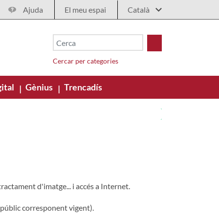
Ajuda
El meu espai
Cercar per categories
ital
Gènius
Trencadís
|
|
actament d'imatge... i accés a Internet.
u públic corresponent vigent).