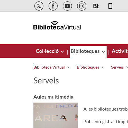
Salta al contingut principal
Col·lecció
Biblioteques
Activit
|
|
Biblioteca Virtual
Biblioteques
Serveis
Serveis
Aules multimèdia
A les biblioteques tro
Pots enregistrar i impri