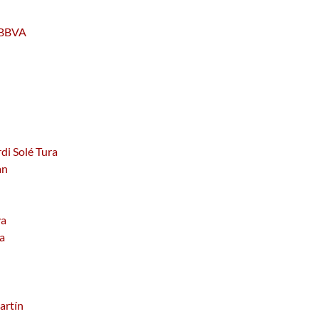
u BBVA
rdi Solé Tura
an
va
na
artín