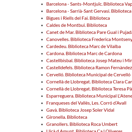
Barcelona - Sants-Montjuïc. Biblioteca Vap
Barcelona - Sarrià-Sant Gervasi. Bibliotec
Bigues i Riells del Fai. Biblioteca
Caldes de Montbui. Biblioteca
Canet de Mar. Biblioteca Pare Gual i Pujad
Canovelles. Biblioteca Frederica Montsen
Cardedeu. Biblioteca Marc de Vilalba
Cardona. Biblioteca Marc de Cardona
Castellbisbal. Biblioteca Josep Mateu i Mi
Castelldefels. Biblioteca Ramon Fernànde
Cervelló. Biblioteca Municipal de Cervelló
Cornellà de Llobregat. Biblioteca Clara 
Cornellà de Llobregat. Biblioteca Teresa P
Esparreguera. Biblioteca Municipal L'Aten
Franqueses del Vallès, Les. Corró d’Avall
Gavà. Biblioteca Josep Soler Vidal
Gironella. Biblioteca
Granollers. Biblioteca Roca Umbert
Lliçà d Amunt. Biblioteca Ca l Oliveres