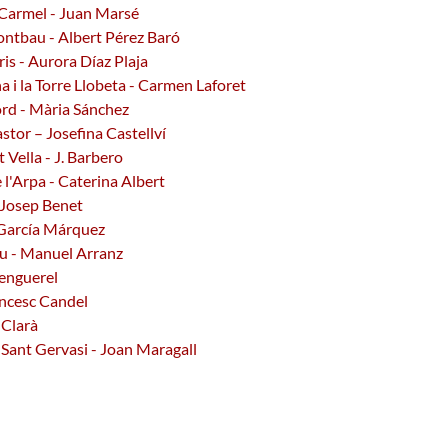
 Carmel - Juan Marsé
ontbau - Albert Pérez Baró
is - Aurora Díaz Plaja
na i la Torre Llobeta - Carmen Laforet
ord - Mària Sánchez
stor – Josefina Castellví
 Vella - J. Barbero
 l'Arpa - Caterina Albert
- Josep Benet
l García Márquez
ou - Manuel Arranz
Benguerel
ancesc Candel
 Clarà
a Sant Gervasi - Joan Maragall