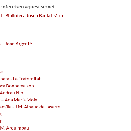
 ofereixen aquest servei :
, L. Biblioteca Josep Badia i Moret
 – Joan Argenté
ie
oneta - La Fraternitat
cesca Bonnemaison
- Andreu Nin
nc – Ana María Moix
amília - J.M. Ainaud de Lasarte
t
r
sa M. Arquimbau