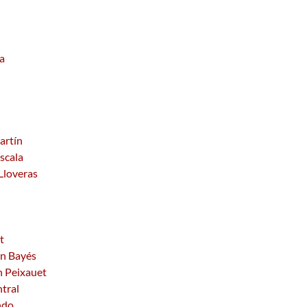
na
artín
Escala
 Lloveras
t
in Bayés
n Peixauet
tral
ndo