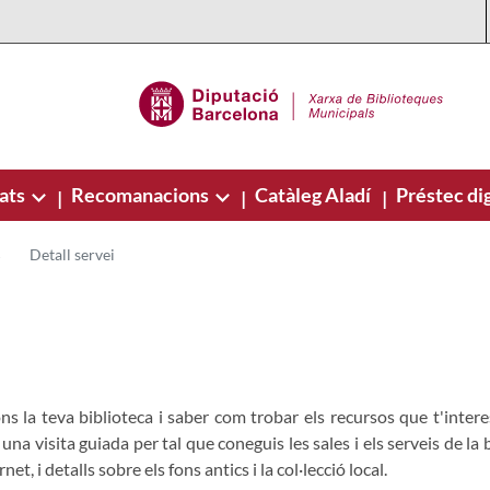
ats
Recomanacions
Catàleg Aladí
Préstec dig
|
|
|
Detall servei
ns la teva biblioteca i saber com trobar els recursos que t'intere
a visita guiada per tal que coneguis les sales i els serveis de la bi
et, i detalls sobre els fons antics i la col·lecció local.