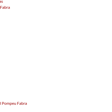
as
 Fabra
pal Pompeu Fabra