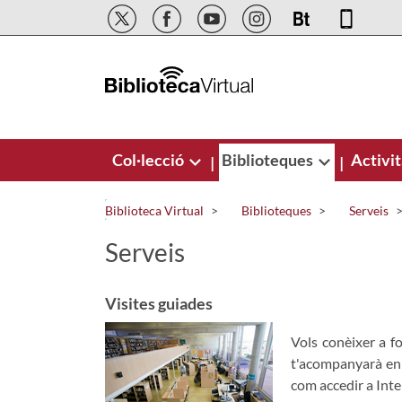
Salta al contingut principal
Col·lecció
Biblioteques
Activit
|
|
Biblioteca Virtual
Biblioteques
Serveis
Serveis
Visites guiades
Vols conèixer a fo
t'acompanyarà en un
com accedir a Intern