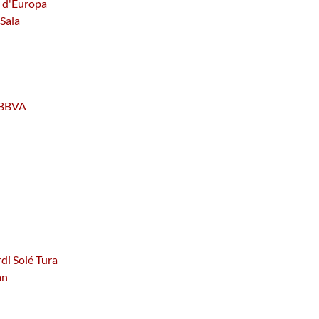
a d'Europa
 Sala
u BBVA
rdi Solé Tura
an