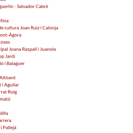
uerlín - Salvador Cabré
 Mina
e cultura Joan Ruiz i Calonja
Mont-Àgora
toses
ipal Joana Raspall i Juanola
ep Jardí
ió i Balaguer
Altisent
 i Aguilar
rrat Roig
Almató
llifa
arrera
i Pallejà