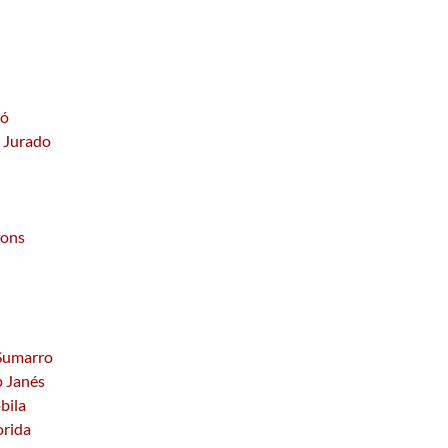
ró
z Jurado
fons
 Sumarro
p Janés
bila
orida