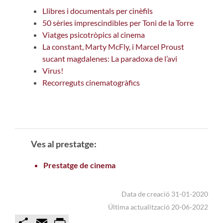
Llibres i documentals per cinèfils
50 sèries imprescindibles per Toni de la Torre
Viatges psicotròpics al cinema
La constant, Marty McFly, i Marcel Proust
sucant magdalenes: La paradoxa de l’avi
Virus!
Recorreguts cinematogràfics
Ves al prestatge:
Prestatge de cinema
Data de creació 31-01-2020
Última actualització 20-06-2022
C
E
P