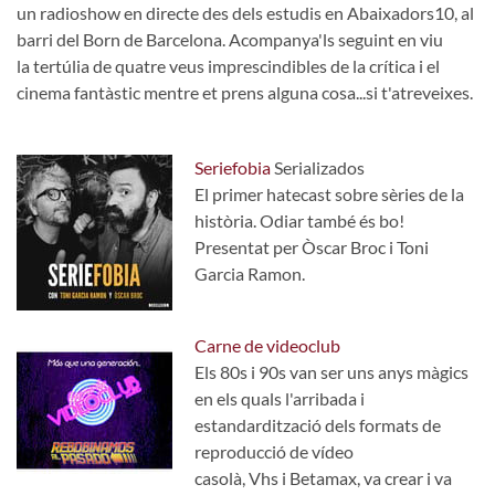
un radioshow en directe des dels estudis en Abaixadors10, al
barri del Born de Barcelona. Acompanya'ls seguint en viu
la tertúlia de quatre veus imprescindibles de la crítica i el
cinema fantàstic mentre et prens alguna cosa...si t'atreveixes.
Seriefobia
Serializados
El primer hatecast sobre sèries de la
història. Odiar també és bo!
Presentat per Òscar Broc i Toni
Garcia Ramon.
Carne de videoclub
Els 80s i 90s van ser uns anys màgics
en els quals l'arribada i
estandardització dels formats de
reproducció de vídeo
casolà, Vhs i Betamax, va crear i va