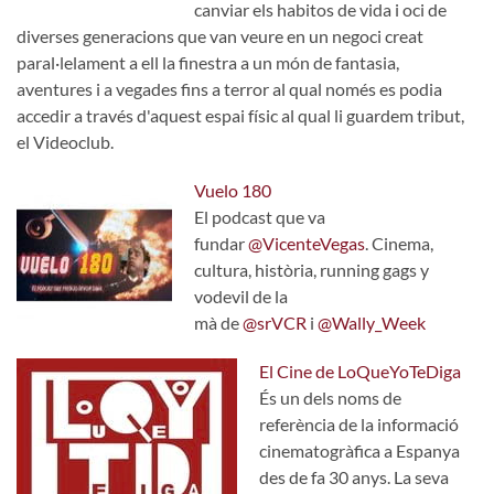
canviar els habitos de vida i oci de
diverses generacions que van veure en un negoci creat
paral·lelament a ell la finestra a un món de fantasia,
aventures i a vegades fins a terror al qual només es podia
accedir a través d'aquest espai físic al qual li guardem tribut,
el Videoclub.
Vuelo 180
El podcast que va
fundar
@VicenteVegas
. Cinema,
cultura, història, running gags y
vodevil de la
mà de
@srVCR
i
@Wally_Week
El Cine de LoQueYoTeDiga
És un dels noms de
referència de la informació
cinematogràfica a Espanya
des de fa 30 anys. La seva