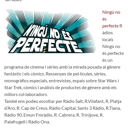
Ningú no
és
perfecte
R
àdios
locals
Ningú no
és perfecte
és un
programa de cinema i sèries amb la mirada posada al gènere
fantàstic i els còmics. Ressenyes de pel·lícules, sèries,
monogràfics especials, entrevistes, espais sobre Star Wars i
Star Trek, còmics i anàlisis de productes de gènere amb els
millors col·laboradors.
També ens podeu escoltar per Ràdio Salt, R.Vilafant, R. Platja
d’Aro, R. Cap de Creus, Ràdio Capital, Sants 3 Ràdio, R.Tiana,
Ràdio 90, Emun Fmràdio, R. Cabrera, R. Trinijove, R.
Palafrugell i Ràdio Ona.