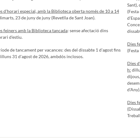
Sant), 
s d'horari especial, amb la Biblioteca oberta només de 10 a 14
(Festa
imarts, 23 de juny de juny (Revetlla de Sant Joan).
d'Espa
Concep
s feiners amb la Biblioteca tancada
: sense afectació dins
dissab
orari d'estiu.
Dies f
íode de tancament per vacances: des del dissabte 1 d'agost fins
(Festa 
dilluns 31 d'agost de 2026, ambdós inclosos.
Dies d
h:
dillu
dijous,
desemb
d'Any)
Dies f
(Dissa
Treball