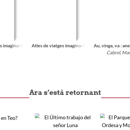
s imaginaris
Atles de viatges imaginaris
Au, vinga, va : an
Cabrol, Ma
Ara s’està retornant