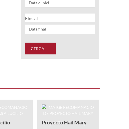
Fins al
CERCA
El Dia q
va morir
cilio
Proyecto Hail Mary
Calpena, En