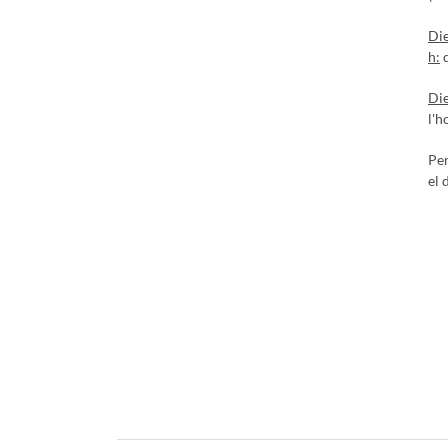
Die
h:
d
Die
l'h
Per
el 