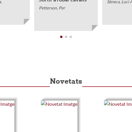
,
Sèneca, Luci
Petterson, Per
Novetats