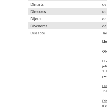
Dimarts
de
Dimecres
de
Dijous
de
Divendres
de
Dissabte
Ta
L'h
Obs
Hor
jul
1 d
per
Die
Joa
Die
(Fe