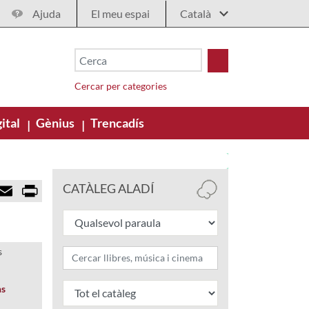
Ajuda
El meu espai
Cercar per categories
ital
Gènius
Trencadís
|
|
E
P
CATÀLEG ALADÍ
m
r
a
i
i
n
l
t
s
ns