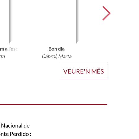
em a l'escola
Bon dia
rta
Cabrol, Marta
VEURE'N MÉS