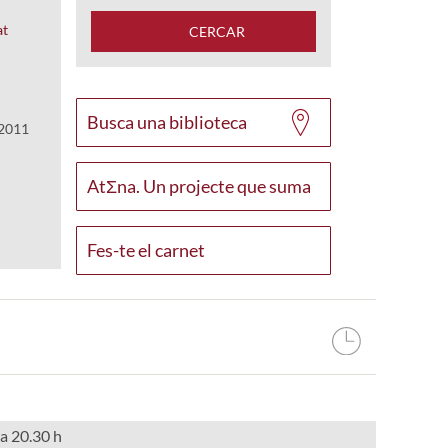
at
CERCAR
Busca una biblioteca
2011
AtΣna. Un projecte que suma
Fes-te el carnet
 a 20.30 h