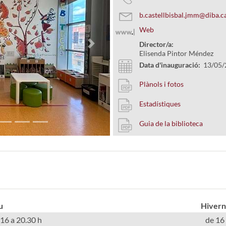
b.castellbisbal.jmm@diba.c
Web
Director/a:
Next
Elisenda Pintor Méndez
Data d'inauguració:
13/05/
Plànols i fotos
Estadístiques
Guia de la biblioteca
u
Hivern
 16 a 20.30 h
de 16