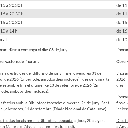
 16 a 20.30 h
de 11 
 16 a 20.30 h
de 11 
 16 a 20.30 h
de 16
 10 a 14 h
de 16
ncat
de 10 
orari d'estiu comença el dia:
08 de juny
L'hora
ervacions de l'horari:
Observ
ari d'estiu des del dilluns 8 de juny fins el divendres 31 de
L'hora
iol de 2026 (1r període, ambdós dies inclosos) i des del dimarts
2026 i
e setembre fins el diumenge 13 de setembre de 2026 (2n
dies in
íode, ambdós dies inclosos).
L'hora
s festius amb la Biblioteca tancada:
dimecres, 24 de juny (Sant
fins e
n), divendres, 11 de setembre (Diada Nacional de Catalunya).
incloso
s festius locals amb la Biblioteca tancada:
dijous, 20 d’agost
Dies f
sta Major de l'Aigua i la Llum - festiu local).
d'Any)