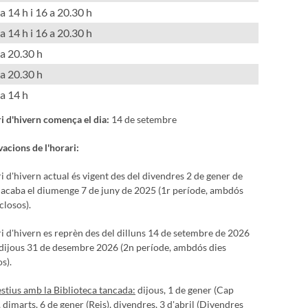
a 14 h i 16 a 20.30 h
a 14 h i 16 a 20.30 h
 a 20.30 h
 a 20.30 h
a 14 h
ri d'hivern comença el dia:
14 de setembre
acions de l'horari:
ri d'hivern actual és vigent des del divendres 2 de gener de
 acaba el diumenge 7 de juny de 2025 (1r període, ambdós
closos).
ri d'hivern es reprèn des del dilluns 14 de setembre de 2026
l dijous 31 de desembre 2026 (2n període, ambdós dies
s).
estius amb la Biblioteca tancada:
dijous, 1 de gener (Cap
, dimarts, 6 de gener (Reis), divendres, 3 d'abril (Divendres