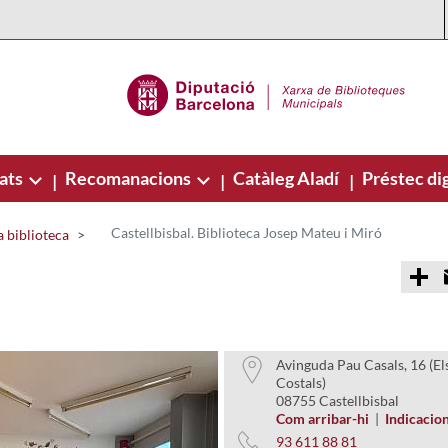
ats
Recomanacions
Catàleg Aladí
Préstec dig
|
|
|
Castellbisbal. Biblioteca Josep Mateu i Miró
 biblioteca
C
o
m
p
a
r
t
Avinguda Pau Casals, 16 (El
i
Costals)
r
08755 Castellbisbal
Com arribar-hi
|
Indicacio
93 611 88 81