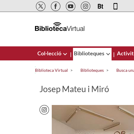
Salta al contingut principal
Col·lecció
Biblioteques
Activit
|
|
Biblioteca Virtual
Biblioteques
Busca una
Josep Mateu i Miró