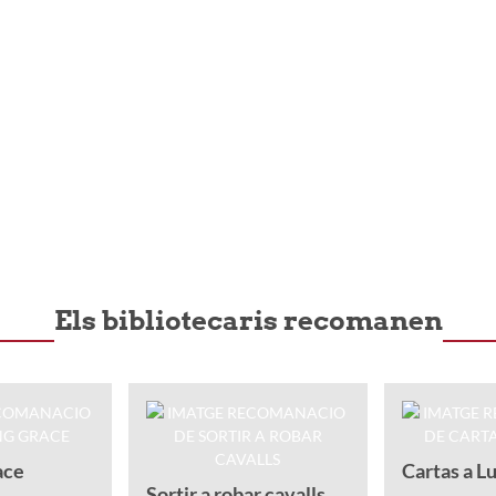
Els bibliotecaris recomanen
ace
Cartas a Lu
Sortir a robar cavalls