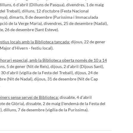
dilluns, 6 d’abril (Dilluns de Pasqua), divendres, 1 de maig
 del Treball), dilluns, 12 d'octubre (Festa Nacional
nya), dimarts, 8 de desembre (Puríssima i Immaculada
ció de la Verge Maria), divendres, 25 de desembre (Nadal),
te, 26 de desembre (Sant Esteve).
estius locals amb la Biblioteca tancada:
dijous, 22 de gener
Major d'Hivern - festiu local).
'horari especial, amb la Biblioteca oberta només de 10 a 14
ns, 5 de gener (Nit de Reis), dijous, 2 d'abril (Dijous Sant),
 30 d'abril (vigília de la Festa del Treball), dijous, 24 de
re (Nit de Nadal), dijous, 31 de desembre (Nit de Cap
.
einers sense servei de Biblioteca:
dissabte, 4 d'abril
bte de Glòria), dissabte, 2 de maig (l'endemà de la Festa del
), dilluns, 7 de desembre (vigília de la Puríssima).