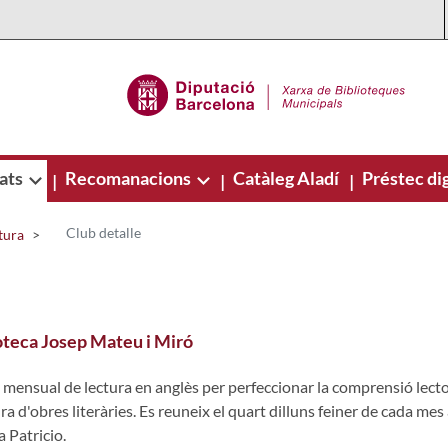
ats
Recomanacions
Catàleg Aladí
Préstec dig
|
|
|
Club detalle
tura
ioteca Josep Mateu i Miró
 mensual de lectura en anglès per perfeccionar la comprensió lector
ra d'obres literàries. Es reuneix el quart dilluns feiner de cada me
 Patricio.