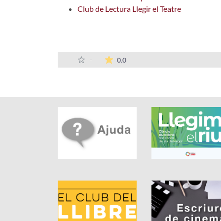
Club de Lectura Llegir el Teatre
La mitjana de les valoracions
-
0.0