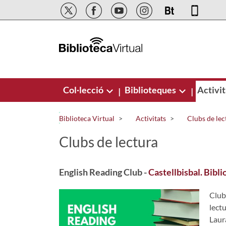
Salta al contingut principal
Col·lecció
Biblioteques
Activit
|
|
Biblioteca Virtual
Activitats
Clubs de lec
Clubs de lectura
English Reading Club -
Castellbisbal. Bibl
Club
lectu
Laura