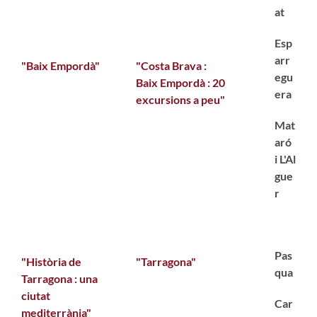
at
Esp
arr
"Baix Empordà"
"Costa Brava :
egu
Baix Empordà : 20
era
excursions a peu"
Mat
aró
i L'Al
gue
r
Pas
"Història de
"Tarragona"
qua
Tarragona : una
ciutat
Car
mediterrània"