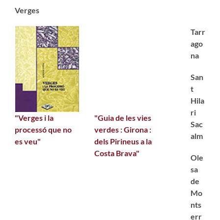
Verges
Tarr
ago
na
San
t
Hila
ri
"Verges i la
"Guia de les vies
Sac
processó que no
verdes : Girona :
alm
es veu"
dels Pirineus a la
Costa Brava"
Ole
sa
de
Mo
nts
err