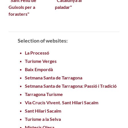
"Sant Feliu de
"Catalunya al
Guíxols per a
paladar"
forasters"
Selection of websites:
La Processó
Turisme Verges
Baix Empordà
Setmana Santa de Tarragona
Setmana Santa de Tarragona: Passió i Tradició
Tarragona Turisme
Via Crucis Vivent. Sant Hilari Sacalm
Sant Hilari Sacalm
Turisme a la Selva
Misteris Olesa