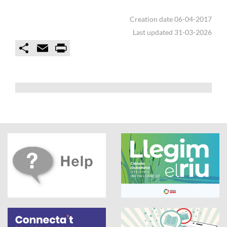
Creation date 06-04-2017
Last updated 31-03-2026
C
E
P
o
m
r
m
a
i
p
i
n
a
l
t
r
t
i
r