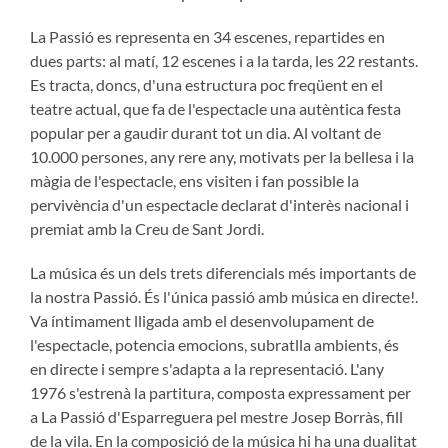
La Passió es representa en 34 escenes, repartides en
dues parts: al matí, 12 escenes i a la tarda, les 22 restants.
Es tracta, doncs, d'una estructura poc freqüent en el
teatre actual, que fa de l'espectacle una autèntica festa
popular per a gaudir durant tot un dia. Al voltant de
10.000 persones, any rere any, motivats per la bellesa i la
màgia de l'espectacle, ens visiten i fan possible la
pervivència d'un espectacle declarat d'interès nacional i
premiat amb la Creu de Sant Jordi.
La música és un dels trets diferencials més importants de
la nostra Passió. És l'única passió amb música en directe!.
Va íntimament lligada amb el desenvolupament de
l'espectacle, potencia emocions, subratlla ambients, és
en directe i sempre s'adapta a la representació. L'any
1976 s'estrenà la partitura, composta expressament per
a La Passió d'Esparreguera pel mestre Josep Borràs, fill
de la vila. En la composició de la música hi ha una dualitat