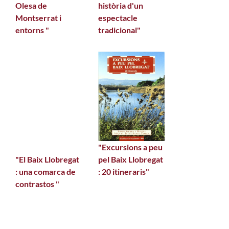
Olesa de
història d'un
Montserrat i
espectacle
entorns "
tradicional"
"Excursions a peu
"El Baix Llobregat
pel Baix Llobregat
: una comarca de
: 20 itineraris"
contrastos "