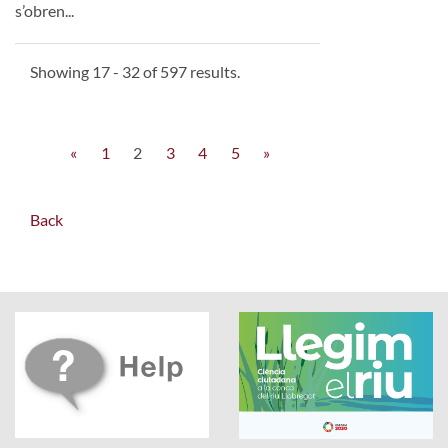
s’obren...
Showing 17 - 32 of 597 results.
«
1
2
3
4
5
»
Back