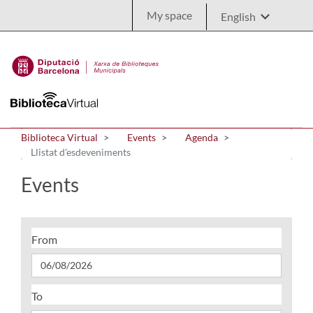
Skip to Main Content
My space
Biblioteca Virtual
Events
Agenda
Llistat d'esdeveniments
Events
From
To