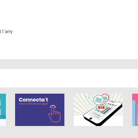
t l´any
out of 5.