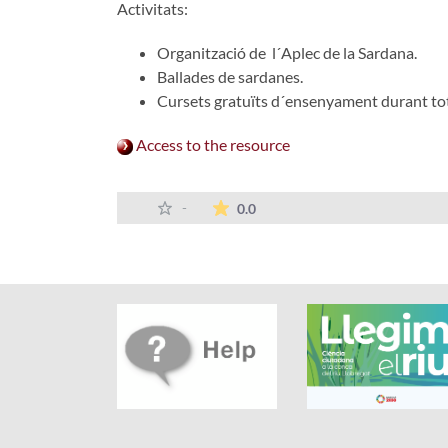
Activitats:
Organització de l´Aplec de la Sardana.
Ballades de sardanes.
Cursets gratuïts d´ensenyament durant to
Access to the resource
The average rating is 0 stars 
-
0.0