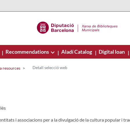
Recommendations
Aladí Catalog
Digital loan
|
|
|
|
Detall selecció web
a resources
lès
entitats i associacions per a la divulgació de la cultura popular i t