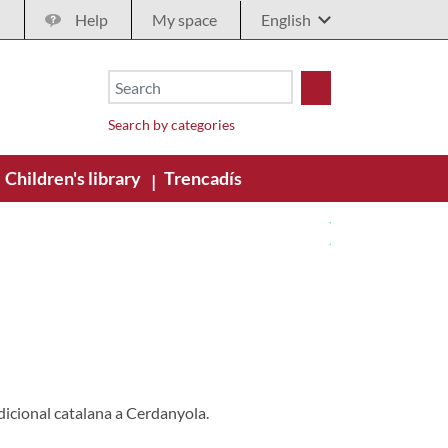
Help
My space
Search by categories
Children's library
Trencadís
|
radicional catalana a Cerdanyola.