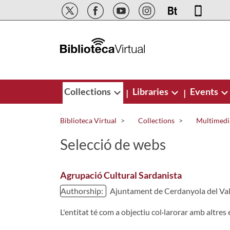
Skip to Main Content
Collections
Libraries
Events
|
|
Biblioteca Virtual
Collections
Multimedi
Selecció de webs
Agrupació Cultural Sardanista
Authorship:
Ajuntament de Cerdanyola del Val
L'entitat té com a objectiu col·larorar amb altres 