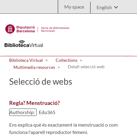
Skip to Main Content
My space
Biblioteca Virtual
Collections
Detall selecció web
Multimedia resources
Selecció de webs
Regla? Menstruació?
Authorship:
Edu365
Ens explica què és exactament la menstruació o com
funciona l'aparell reproductor femení.