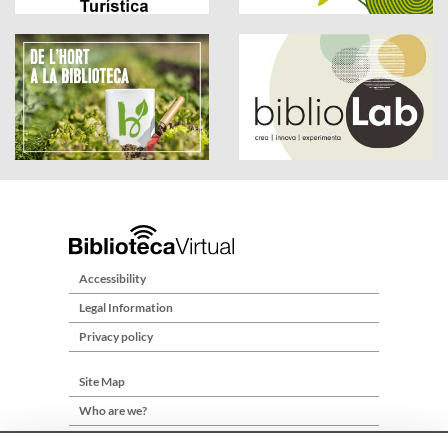
Accessibility
Legal Information
Privacy policy
Site Map
Who are we?
Contact