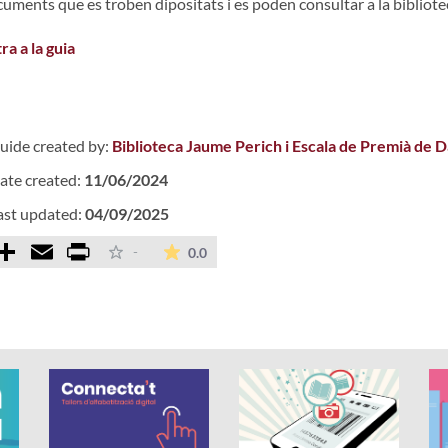
uments que es troben dipositats i es poden consultar a la bibliote
ra a la guia
uide created by:
Biblioteca Jaume Perich i Escala de Premià de D
ate created:
11/06/2024
ast updated:
04/09/2025
Comparteix
Email
Print
The average rating is 0 stars out of 
-
0.0