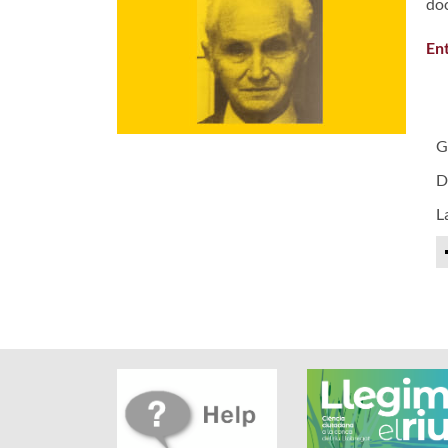
doc
Ent
G
D
L