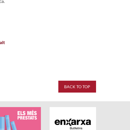
ca.
alt
5.
BACK TO TOP