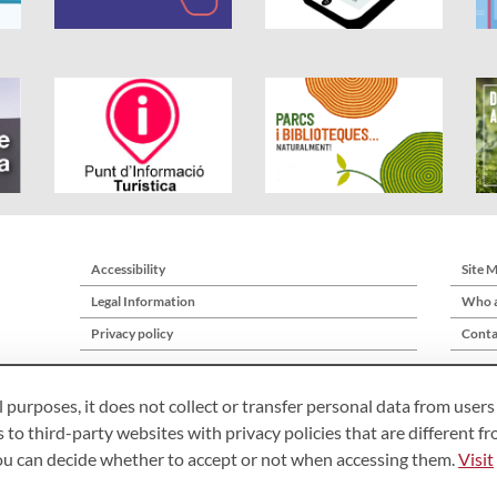
Accessibility
Site 
Legal Information
Who a
Privacy policy
Conta
l purposes, it does not collect or transfer personal data from users
 to third-party websites with privacy policies that are different f
you can decide whether to accept or not when accessing them.
Visit
Àrea de Cultura – Gerència de Serveis de Biblioteques. Comte d’Urgell, 187. 0