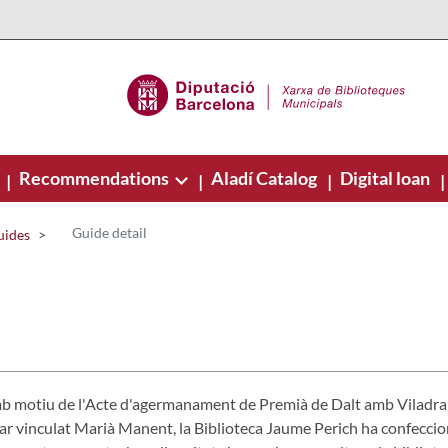
Recommendations
Aladí Catalog
Digital loan
|
|
|
|
Guide detail
uides
 motiu de l'Acte d'agermanament de Premià de Dalt amb Viladrau i
ar vinculat Marià Manent, la Biblioteca Jaume Perich ha confeccio