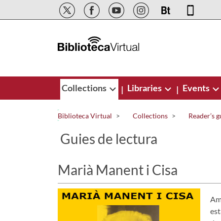
Skip to Main Content
Collections
Libraries
Events
|
|
Biblioteca Virtual
Collections
Reader’s g
Guies de lectura
Marià Manent i Cisa
Amb
est