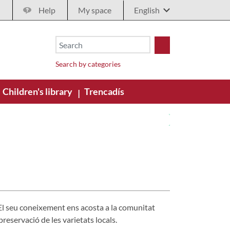
Help
My space
Search by categories
Children's library
Trencadís
|
. El seu coneixement ens acosta a la comunitat
 preservació de les varietats locals.