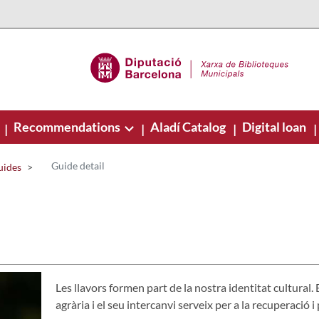
Recommendations
Aladí Catalog
Digital loan
|
|
|
|
Guide detail
uides
Les llavors formen part de la nostra identitat cultural
agrària i el seu intercanvi serveix per a la recuperació i