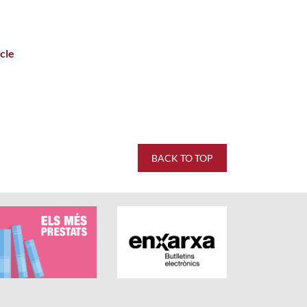
cle
0 stars out of 5.
BACK TO TOP