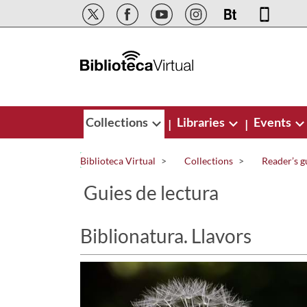
Skip to Main Content
Collections
Libraries
Events
|
|
Biblioteca Virtual
Collections
Reader’s g
Guies de lectura
Biblionatura. Llavors