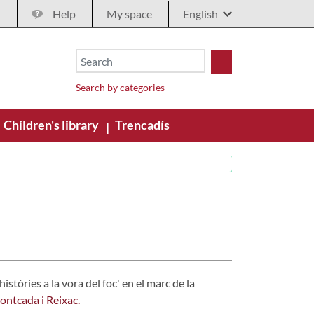
Help
My space
Search by categories
Children's library
Trencadís
|
stòries a la vora del foc' en el marc de la
ontcada i Reixac.