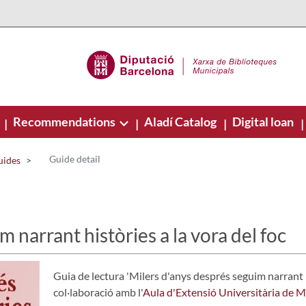
Recommendations
Aladí Catalog
Digital loan
|
|
|
|
Guide detail
uides
 narrant històries a la vora del foc
Guia de lectura 'Milers d'anys després seguim narrant hi
col·laboració amb l'
Aula d'Extensió Universitària de M