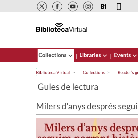
Skip to Main Content
Collections
Libraries
Events
|
|
Biblioteca Virtual
Collections
Reader’s g
Guies de lectura
Milers d'anys després seguim