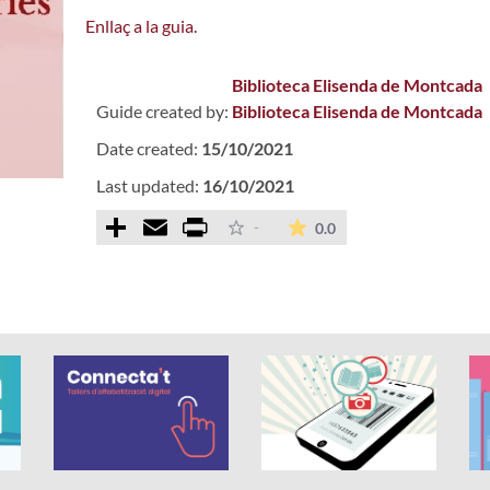
Enllaç a la guia.
Biblioteca Elisenda de Montcada
Guide created by:
Biblioteca Elisenda de Montcada
Date created:
15/10/2021
Last updated:
16/10/2021
Comparteix
Email
Print
The average rating is 
-
0.0