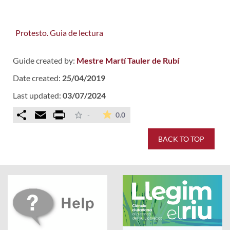
Protesto. Guia de lectura
Guide created by:
Mestre Martí Tauler de Rubí
Date created:
25/04/2019
Last updated:
03/07/2024
Comparteix
Email
Print
The average rating is 0 stars ou
-
0.0
BACK TO TOP