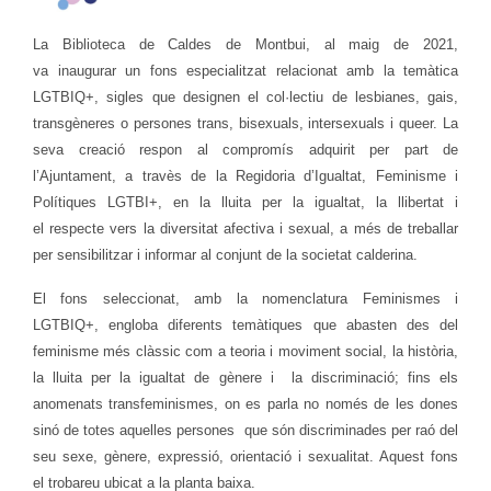
La Biblioteca de Caldes de Montbui, al maig de 2021,
va inaugurar un fons especialitzat relacionat amb la temàtica
LGTBIQ+, sigles que designen el col·lectiu de lesbianes, gais,
transgèneres o persones trans, bisexuals, intersexuals i queer. La
seva creació respon al compromís adquirit per part de
l’Ajuntament, a travès de la Regidoria d’Igualtat, Feminisme i
Polítiques LGTBI+, en la lluita per la igualtat, la llibertat i
el respecte vers la diversitat afectiva i sexual, a més de treballar
per sensibilitzar i informar al conjunt de la societat calderina.
El fons seleccionat, amb la nomenclatura Feminismes i
LGTBIQ+, engloba diferents temàtiques que abasten des del
feminisme més clàssic com a teoria i moviment social, la història,
la lluita per la igualtat de gènere i la discriminació; fins els
anomenats transfeminismes, on es parla no només de les dones
sinó de totes aquelles persones que són discriminades per raó del
seu sexe, gènere, expressió, orientació i sexualitat. Aquest fons
el trobareu ubicat a la planta baixa.