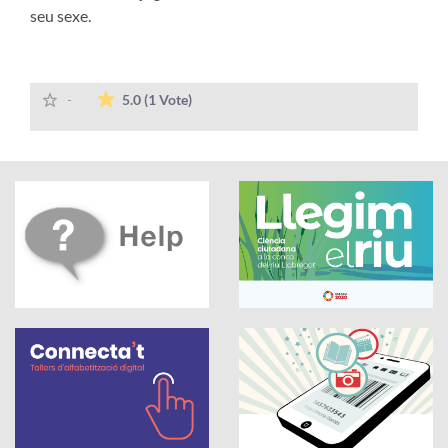
seu sexe.
The average rating is 5 stars out of 5.
-
5.0
(1 Vote)