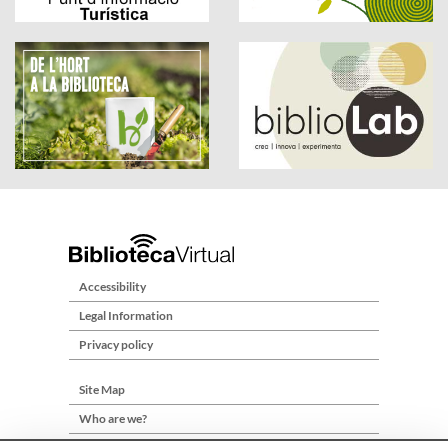
Accessibility
Legal Information
Privacy policy
Site Map
Who are we?
Contact