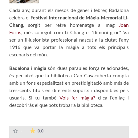
Cada any, durant els mesos de gener i febrer, Badalona
celebra el
Festival Internacional de Màgia-Memorial Li-
Chang
, sorgit per retre homenatge al mag
Joan
Forns
, més conegut com Li Chang el "dimoni groc". Va
ser un il·lusionista professional nascut a la ciutat l'any
1916 que va portar la màgia a tots els principals
escenaris del món.
Badalona
i
màgia
són dues paraules força relacionades,
és per això que la biblioteca Can Casacuberta compta
amb un fons especialitzat en prestidigitació amb més de
tres-cents títols en diferents suports i disponibles pels
usuaris. Si tu també
Vols fer màgia?
clica l'enllaç i
descobriràs el que pots trobar a la biblioteca.
The average rating is 0 stars out of 5.
-
0.0