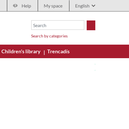
Help
My space
Search by categories
Children's library
Trencadís
|