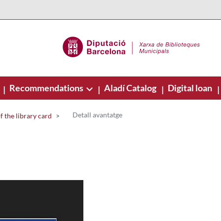
Recommendations
Aladí Catalog
Digital loan
|
|
|
|
Detall avantatge
 the library card