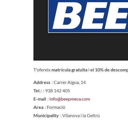
T'ofereix
matrícula gratuïta
i
el 10% de descom
Address
: Carrer Aigua, 14
Tel.:
: 938 142 405
E-mail
:
info@beepmeca.com
Area
: Formació
Municipality
: Vilanova i la Geltrú