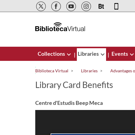
Skip to Main Content
Collections
Libraries
Events
|
|
Biblioteca Virtual
Libraries
Advantages of
Library Card Benefits
Centre d'Estudis Beep Meca