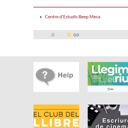
Centre d'Estudis Beep Meca
The average rating is 0 sta
-
0.0