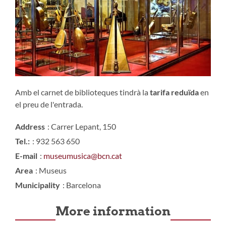
Amb el carnet de biblioteques tindrà la
tarifa reduïda
en
el preu de l'entrada.
Address
: Carrer Lepant, 150
Tel.:
: 932 563 650
E-mail
:
museumusica@bcn.cat
Area
: Museus
Municipality
: Barcelona
More information