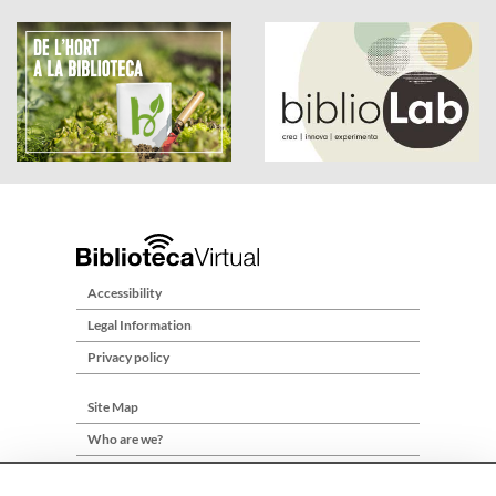
Accessibility
Legal Information
Privacy policy
Site Map
Who are we?
Contact