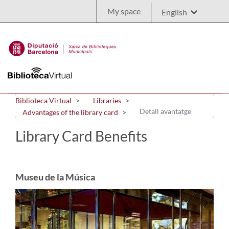
Skip to Main Content
My space
Biblioteca Virtual
Libraries
Detall avantatge
Advantages of the library card
Library Card Benefits
Museu de la Música