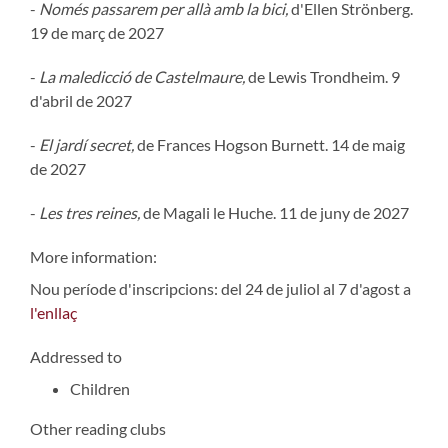
-
Només passarem per allà amb la bici,
d'Ellen Strönberg.
19 de març de 2027
-
La maledicció de Castelmaure,
de Lewis Trondheim. 9
d'abril de 2027
-
El jardí secret,
de Frances Hogson Burnett. 14 de maig
de 2027
-
Les tres reines,
de Magali le Huche. 11 de juny de 2027
More information:
Nou període d'inscripcions: del 24 de juliol al 7 d'agost a
l'enllaç
Addressed to
Children
Other reading clubs