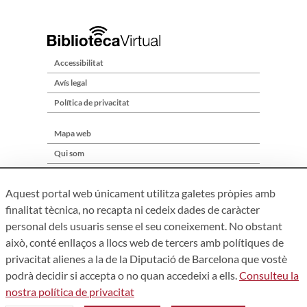
Accessibilitat
Avís legal
Política de privacitat
Mapa web
Qui som
Contacte
Aquest portal web únicament utilitza galetes pròpies amb
finalitat tècnica, no recapta ni cedeix dades de caràcter
personal dels usuaris sense el seu coneixement. No obstant
això, conté enllaços a llocs web de tercers amb polítiques de
privacitat alienes a la de la Diputació de Barcelona que vostè
podrà decidir si accepta o no quan accedeixi a ells.
Consulteu la
nostra política de privacitat
Àrea de Cultura – Gerència de Serveis de Biblioteques. Zamora,