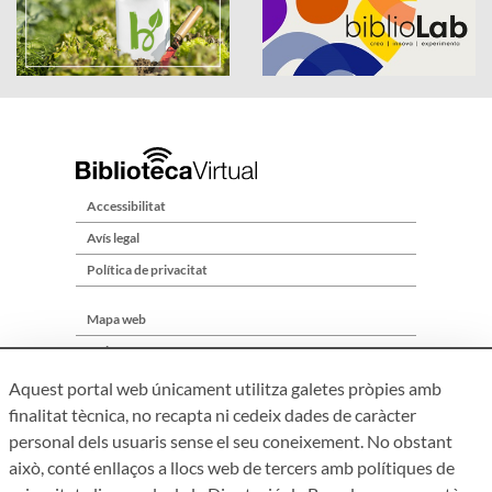
Accessibilitat
Avís legal
Política de privacitat
Mapa web
Qui som
Contacte
Aquest portal web únicament utilitza galetes pròpies amb
finalitat tècnica, no recapta ni cedeix dades de caràcter
personal dels usuaris sense el seu coneixement. No obstant
això, conté enllaços a llocs web de tercers amb polítiques de