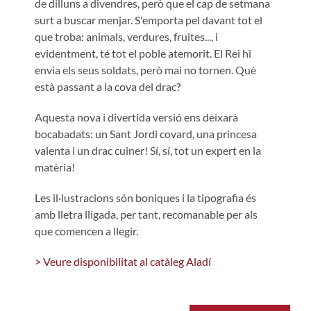
de dilluns a divendres, però que el cap de setmana
surt a buscar menjar. S'emporta pel davant tot el
que troba: animals, verdures, fruites..., i
evidentment, té tot el poble atemorit. El Rei hi
envia els seus soldats, però mai no tornen. Què
està passant a la cova del drac?
Aquesta nova i divertida versió ens deixarà
bocabadats: un Sant Jordi covard, una princesa
valenta i un drac cuiner! Sí, sí, tot un expert en la
matèria!
Les il·lustracions són boniques i la tipografia és
amb lletra lligada, per tant, recomanable per als
que comencen a llegir.
> Veure disponibilitat al catàleg Aladí