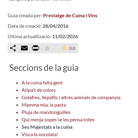
Guia creada per:
Prestatge de Cuina i Vins
Data de creació:
28/04/2016
Última actualització:
11/02/2026
Comparteix
Email
Print
La mitjana de les valoracions é
-
0.0
Seccions de la guia
A la cuina falta gent
Atipa’t de colors
Golafres, llepafils i altres animals de companyia
Mamma mia, la pasta
Pluja de mandonguilles
Qui menja sopes se les pensa totes
Ses Majestats a la cuina
Visca la xocolata!