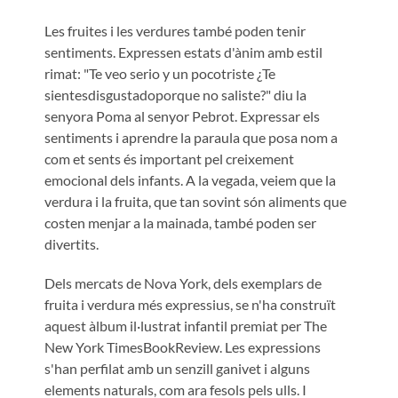
Les fruites i les verdures també poden tenir
sentiments. Expressen estats d'ànim amb estil
rimat: "Te veo serio y un pocotriste ¿Te
sientesdisgustadoporque no saliste?" diu la
senyora Poma al senyor Pebrot. Expressar els
sentiments i aprendre la paraula que posa nom a
com et sents és important pel creixement
emocional dels infants. A la vegada, veiem que la
verdura i la fruita, que tan sovint són aliments que
costen menjar a la mainada, també poden ser
divertits.
Dels mercats de Nova York, dels exemplars de
fruita i verdura més expressius, se n'ha construït
aquest àlbum il·lustrat infantil premiat per The
New York TimesBookReview. Les expressions
s'han perfilat amb un senzill ganivet i alguns
elements naturals, com ara fesols pels ulls. I