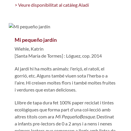
> Veure disponibilitat al catàleg Aladí
Mi pequeño jardín
Wiehle, Katrin
[Santa María de Tormes] : Lóguez, cop. 2014
Al jardí hi ha molts animals: l'eriçó, el ratolí, el
gorrió, etc. Alguns també viuen sota l'herba o a
l'aire. Hi creixen moltes flors i també moltes fruites
i verdures que estan delicioses.
Llibre de tapa dura fet 100% paper reciclat i tintes
ecològiques que forma part d'una col·lecció amb
altres títols com ara
Mi PequeñoBosque
. Destinat
a infants pre-lectors de 0 a 2 anys i a nens i nenes
primers lectors que comencen a llegir amb lletra de