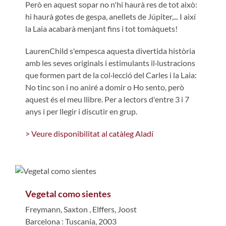
Però en aquest sopar no n'hi haurà res de tot això:
hi haurà gotes de gespa, anellets de Júpiter,... I així
la Laia acabarà menjant fins i tot tomàquets!
LaurenChild s'empesca aquesta divertida història
amb les seves originals i estimulants il·lustracions
que formen part de la col·lecció del Carles i la Laia:
No tinc son i no aniré a domir o Ho sento, però
aquest és el meu llibre. Per a lectors d'entre 3 i 7
anys i per llegir i discutir en grup.
> Veure disponibilitat al catàleg Aladí
Vegetal como sientes
Freymann, Saxton
,
Elffers, Joost
Barcelona : Tuscania, 2003