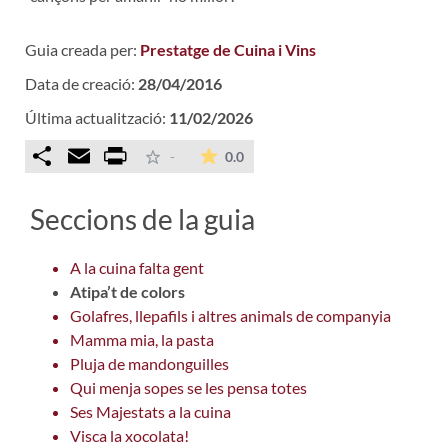
Guia creada per:
Prestatge de Cuina i Vins
Data de creació:
28/04/2016
Última actualització:
11/02/2026
Comparteix
Email
Print
La mitjana de les valoracions é
-
0.0
Seccions de la guia
A la cuina falta gent
Atipa’t de colors
Golafres, llepafils i altres animals de companyia
Mamma mia, la pasta
Pluja de mandonguilles
Qui menja sopes se les pensa totes
Ses Majestats a la cuina
Visca la xocolata!