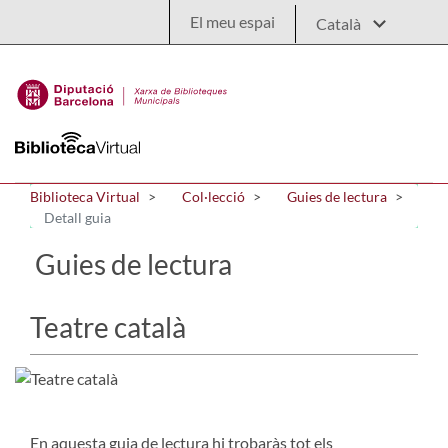
Salta al contingut principal
El meu espai
Biblioteca Virtual
Col·lecció
Guies de lectura
Detall guia
Guies de lectura
Teatre català
En aquesta guia de lectura hi trobaràs tot els