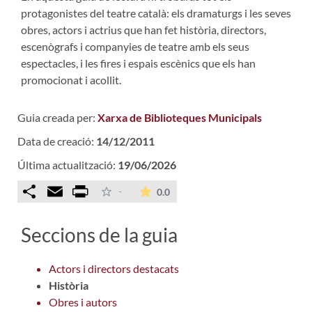
protagonistes del teatre català: els dramaturgs i les seves
obres, actors i actrius que han fet història, directors,
escenògrafs i companyies de teatre amb els seus
espectacles, i les fires i espais escènics que els han
promocionat i acollit.
Guia creada per:
Xarxa de Biblioteques Municipals
Data de creació:
14/12/2011
Última actualització:
19/06/2026
Comparteix
Email
Print
La mitjana de les valoracions é
-
0.0
Seccions de la guia
Actors i directors destacats
Història
Obres i autors