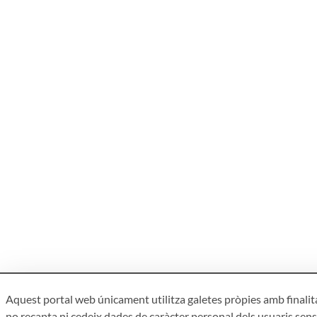
Aquest portal web únicament utilitza galetes pròpies amb finalita
no recapta ni cedeix dades de caràcter personal dels usuaris sens