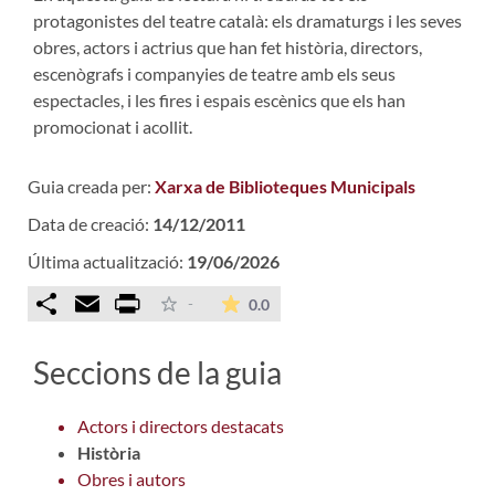
protagonistes del teatre català: els dramaturgs i les seves
obres, actors i actrius que han fet història, directors,
escenògrafs i companyies de teatre amb els seus
espectacles, i les fires i espais escènics que els han
promocionat i acollit.
Guia creada per:
Xarxa de Biblioteques Municipals
Data de creació:
14/12/2011
Última actualització:
19/06/2026
Comparteix
Email
Print
La mitjana de les valoracions é
-
0.0
Seccions de la guia
Actors i directors destacats
Història
Obres i autors