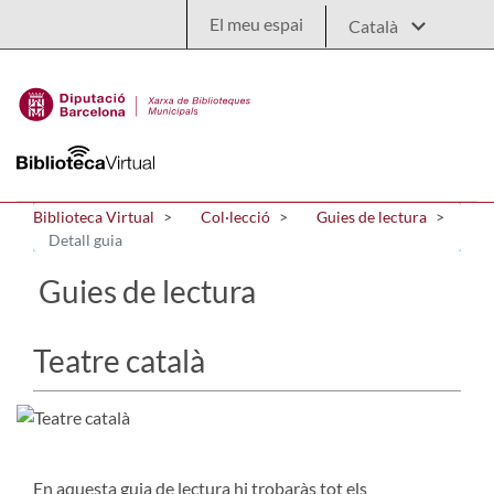
Salta al contingut principal
El meu espai
Biblioteca Virtual
Col·lecció
Guies de lectura
Detall guia
Guies de lectura
Teatre català
En aquesta guia de lectura hi trobaràs tot els