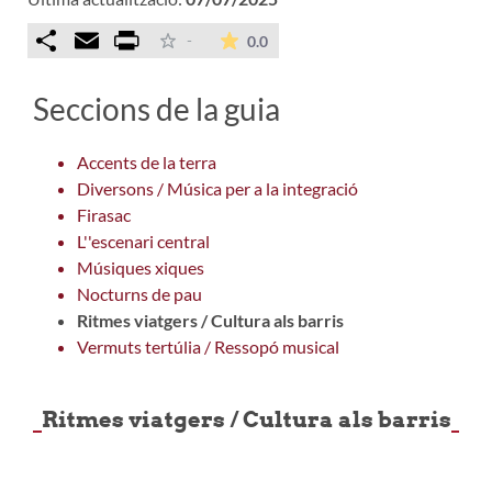
Comparteix
Email
Print
La mitjana de les valoracions é
-
0.0
Seccions de la guia
Accents de la terra
Diversons / Música per a la integració
Firasac
L''escenari central
Músiques xiques
Nocturns de pau
Ritmes viatgers / Cultura als barris
Vermuts tertúlia / Ressopó musical
Ritmes viatgers / Cultura als barris