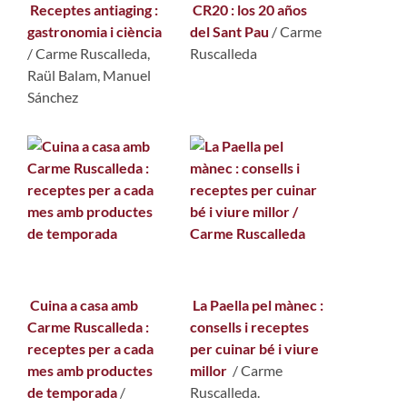
Receptes antiaging :
CR20 : los 20 años
gastronomia i ciència
del Sant Pau
/
Carme
/
Carme Ruscalleda,
Ruscalleda
Raül Balam, Manuel
Sánchez
Cuina a casa amb
La Paella pel mànec :
Carme Ruscalleda :
consells i receptes
receptes per a cada
per cuinar bé i viure
mes amb productes
millor
/
Carme
de temporada
/
Ruscalleda.