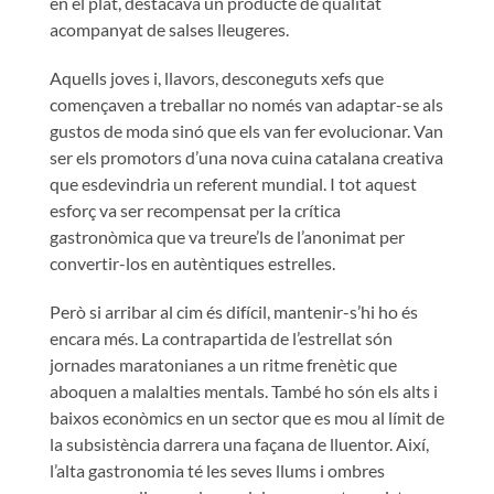
en el plat, destacava un producte de qualitat
acompanyat de salses lleugeres.
Aquells joves i, llavors, desconeguts xefs que
començaven a treballar no només van adaptar-se als
gustos de moda sinó que els van fer evolucionar. Van
ser els promotors d’una nova cuina catalana creativa
que esdevindria un referent mundial. I tot aquest
esforç va ser recompensat per la crítica
gastronòmica que va treure’ls de l’anonimat per
convertir-los en autèntiques estrelles.
Però si arribar al cim és difícil, mantenir-s’hi ho és
encara més. La contrapartida de l’estrellat són
jornades maratonianes a un ritme frenètic que
aboquen a malalties mentals. També ho són els alts i
baixos econòmics en un sector que es mou al límit de
la subsistència darrera una façana de lluentor. Així,
l’alta gastronomia té les seves llums i ombres