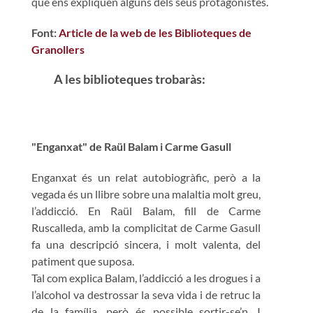
que ens expliquen alguns dels seus protagonistes.
Font:
Article de la web de les Biblioteques de
Granollers
A les biblioteques trobaràs:
"Enganxat" de Raül Balam i Carme Gasull
Enganxat és un relat autobiogràfic, però a la
vegada és un llibre sobre una malaltia molt greu,
l’addicció. En Raül Balam, fill de Carme
Ruscalleda, amb la complicitat de Carme Gasull
fa una descripció sincera, i molt valenta, del
patiment que suposa.
Tal com explica Balam, l’addicció a les drogues i a
l’alcohol va destrossar la seva vida i de retruc la
de la família, però és possible sortir-se’n. I