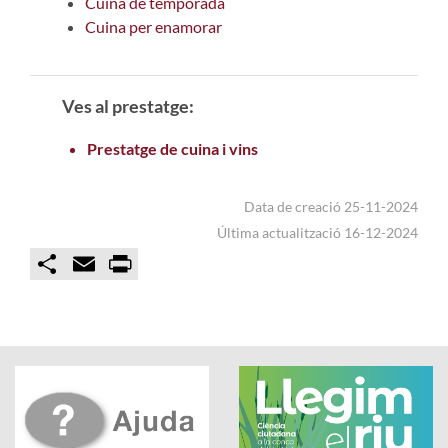
Cuina de temporada
Cuina per enamorar
Ves al prestatge:
Prestatge de cuina i vins
Data de creació 25-11-2024
Última actualització 16-12-2024
C
E
P
o
m
r
m
a
i
p
i
n
a
l
t
r
t
i
r